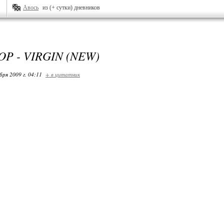
Авось
из (+ сутки) дневников
OP - VIRGIN (NEW)
бря 2009 г. 04:11
+ в цитатник