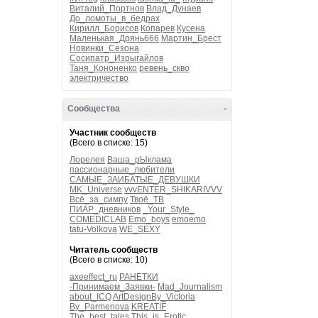
Виталий_Портнов
Влад_Дунаев
До_ломоты_в_бедрах
Кирилл_Борисов
Копарев
Кусена
Маленькая_Дрянь666
Мартин_Брест
Новинки_Сезона
Сосипатр_Изрыгайлов
Таня_Кононенко
ревень_скво
электричество
Сообщества
-
Участник сообществ
(Всего в списке: 15)
Лорелея
Ваша_рЫклама
пассионарные_любители
САМЫЕ_ЗАИБАТЫЕ_ДЕВУШКИ
MK_Universe
vvvENTER_SHIKARIVVV
Всё_за_симпу
Твоё_ТВ
ПИАР_дневников
_Your_Style_
COMEDICLAB
Emo_boys
emoemo
tatu-Volkova
WE_SEXY
Читатель сообществ
(Всего в списке: 10)
axeeffect_ru
РАНЕТКИ
-Принимаем_Заявки-
Mad_Journalism
about_ICQ
ArtDesignBy_Victoria
By_Parmenova
KREATIF
The_best_tales
This_is_Erotic