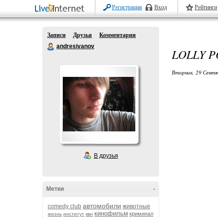
Регистрация
Вход
Рейтинги
Записи
Друзья
Комментарии
andresivanov
LOLLY P
Вторник, 29 Сентя
В друзья
Метки
-
автомобили
comedy club
животные
кинофильм
криминал
жизнь
институт
квн