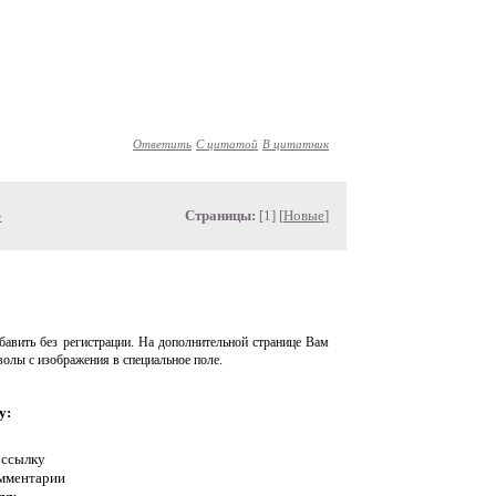
Ответить
С цитатой
В цитатник
»
Страницы:
[1] [
Новые
]
авить без регистрации. На дополнительной странице Вам
волы с изображения в специальное поле.
у:
 ссылку
омментарии