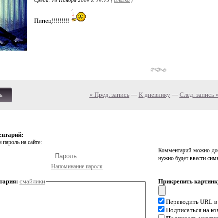
Пипец!!!!!!!!!
« Пред. запись
—
К дневнику
—
След. запись 
ь
ентарий:
 пароль на сайте:
Комментарий можно доб
нужно будет ввести сим
Напоминание пароля
тария:
смайлики
Прикрепить картинк
Переводить URL в
Подписаться на к