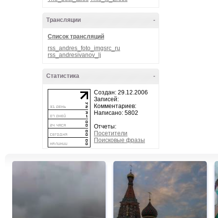
Трансляции
-
Список трансляций
rss_andres_foto_imgsrc_ru
rss_andresivanov_lj
Статистика
-
Создан: 29.12.2006
Записей:
Комментариев:
Написано: 5802
Отчеты:
Посетители
Поисковые фразы