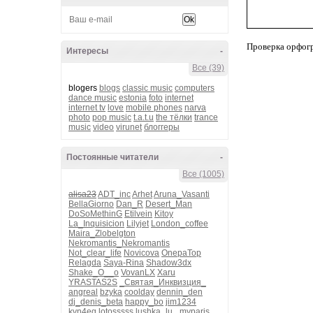
Проверка орфог
Интересы
-
Все (39)
blogers
blogs
classic music
computers
dance music
estonia
foto
internet
internet tv
love
mobile phones
narva
photo
pop music
t.a.t.u
the тёлки
trance
music
video
virunet
блоггеры
Постоянные читатели
-
Все (1005)
alisa23
ADT_inc
Arhet
Aruna_Vasanti
BellaGiorno
Dan_R
Desert_Man
DoSoMethinG
Etilvein
Kitoy
La_Inquisicion
Lilyjet
London_coffee
Maira_Zlobelgton
Nekromantis_Nekromantis
Not_clear_life
Novicova
OnepaTop
Relagda
Saya-Rina
Shadow3dx
Shake_O__o
VovanLX
Xaru
YRASTAS2S
_Святая_Инквизция_
angreal
bzyka
coolday
dennin_den
dj_denis_beta
happy_bo
jim1234
kvn4eg
lotosssss
lushka_lu_
myparis