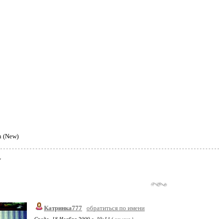
n (New)
Катринка777
обратиться по имени
Среда, 18 Ноября 2009 г. 19:13 (
ссылка
)