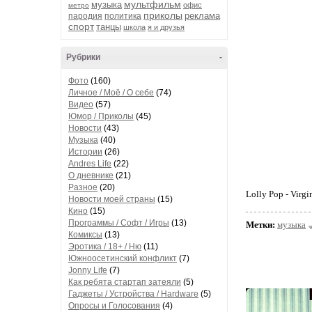
мультфильм
музыка
офис
метро
приколы
реклама
пародия
политика
спорт
танцы
школа
я и друзья
Рубрики
-
Фото
(160)
Личное / Моё / О себе
(74)
Видео
(57)
Юмор / Приколы
(45)
Новости
(43)
Музыка
(40)
Истории
(26)
Andres Life
(22)
О дневнике
(21)
Разное
(20)
Lolly Pop - Virgi
Новости моей страны
(15)
Кино
(15)
Программы / Софт / Игры
(13)
Метки:
музыка
Комиксы
(13)
Эротика / 18+ / Ню
(11)
Южноосетинский конфликт
(7)
Jonny Life
(7)
Как ребята стартап затеяли
(5)
Гаджеты / Устройства / Hardware
(5)
Опросы и Голосования
(4)