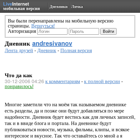
Live
Internet
Дневники
Личка
мобильная версия
Вы были перенаправлены на мобильную версию
страницы.
Вернуться!
Авторизация
Дневник
andresivanov
Лента друзей
-
Дневник
-
Полная версия
Что да как
30-12-2006 04:26
к комментариям
-
к полной версии
-
понравилось!
Многие заметили что на моём так называемом дневнике
есть разделы, да и позже они будут добавляться по мере
надобности. Дневник будет вестись как для личных записей,
так и в ввиде блога и портала. На дневнике будут
публиковаться новости, музыка, фильмы, клипы, и всякое
интересное и вкусное. Так что оставайтесь со мной а я