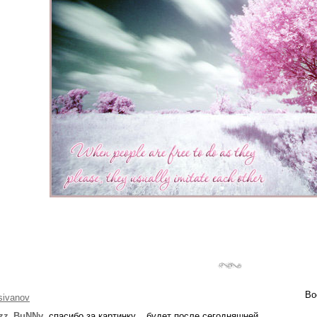
Во
sivanov
zz_BuNNy
, спасибо за картинку... будет после сегодняшней