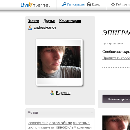
Регистрация
Вход
Рейтинги
Записи
Друзья
Комментарии
andresivanov
ЭПИГРА
+ в цитатник
Cообщение скры
Прочитать сооб
В друзья
Комментироват
Метки
-
автомобили
comedy club
животные
кинофильм
криминал
жизнь
институт
квн