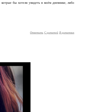
 котрые бы хотели увидеть в моём дневнике, либо
Ответить
С цитатой
В цитатник