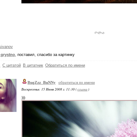
sivanov
grystno
, поставил, спасибо за картинку
ь
С цитатой
В цитатник
Обратиться по имени
BugZzz_BuNNy
обратиться по имени
Воскресенье, 15 Июня 2008 г. 11:30 (
ссылка
)
)))