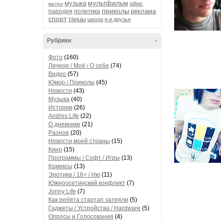
мультфильм
музыка
офис
метро
приколы
реклама
пародия
политика
спорт
танцы
школа
я и друзья
Рубрики
-
Фото
(160)
Личное / Моё / О себе
(74)
Видео
(57)
Юмор / Приколы
(45)
Новости
(43)
Музыка
(40)
Истории
(26)
Andres Life
(22)
О дневнике
(21)
Разное
(20)
Новости моей страны
(15)
Кино
(15)
Программы / Софт / Игры
(13)
Комиксы
(13)
Эротика / 18+ / Ню
(11)
Южноосетинский конфликт
(7)
Jonny Life
(7)
Как ребята стартап затеяли
(5)
Гаджеты / Устройства / Hardware
(5)
Опросы и Голосования
(4)