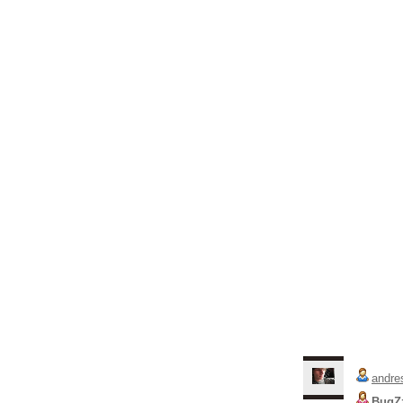
andre
BugZ