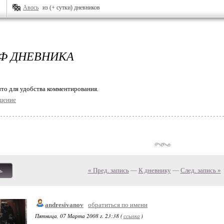
Авось
из (+ сутки) дневников
Ф ДНЕВНИКА
то для удобства комментирования.
щение
« Пред. запись
—
К дневнику
—
След. запись »
ь
andresivanov
обратиться по имени
Пятница, 07 Марта 2008 г. 23:38 (
ссылка
)