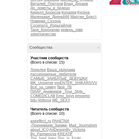
Виталий_Портнов
Влад_Дунаев
До_ломоты_в_бедрах
Кирилл_Борисов
Копарев
Кусена
Маленькая_Дрянь666
Мартин_Брест
Новинки_Сезона
Сосипатр_Изрыгайлов
Таня_Кононенко
ревень_скво
электричество
Сообщества
-
Участник сообществ
(Всего в списке: 15)
Лорелея
Ваша_рЫклама
пассионарные_любители
САМЫЕ_ЗАИБАТЫЕ_ДЕВУШКИ
MK_Universe
vvvENTER_SHIKARIVVV
Всё_за_симпу
Твоё_ТВ
ПИАР_дневников
_Your_Style_
COMEDICLAB
Emo_boys
emoemo
tatu-Volkova
WE_SEXY
Читатель сообществ
(Всего в списке: 10)
axeeffect_ru
РАНЕТКИ
-Принимаем_Заявки-
Mad_Journalism
about_ICQ
ArtDesignBy_Victoria
By_Parmenova
KREATIF
The_best_tales
This_is_Erotic