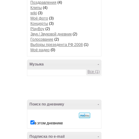
Поздравления
(4)
Клипы
(4)
wiki
(3)
Моё фото
(3)
Концерты
(3)
PlayBoy
(2)
Звук / Звуковой дневник
(2)
Голосование
(2)
Выборы презедента РФ 2008
(1)
Моё радио
(0)
Музыка
-
Все (1)
Поиск по дневнику
-
в этом дневнике
Подписка по e-mail
-