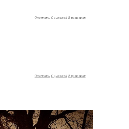
Ответить
С цитатой
В цитатник
Ответить
С цитатой
В цитатник