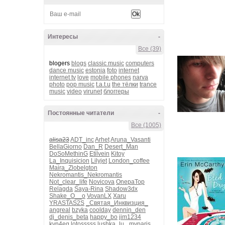
Интересы
-
Все (39)
blogers
blogs
classic music
computers
dance music
estonia
foto
internet
internet tv
love
mobile phones
narva
photo
pop music
t.a.t.u
the тёлки
trance
music
video
virunet
блоггеры
Постоянные читатели
-
Все (1005)
alisa23
ADT_inc
Arhet
Aruna_Vasanti
BellaGiorno
Dan_R
Desert_Man
DoSoMethinG
Etilvein
Kitoy
La_Inquisicion
Lilyjet
London_coffee
Maira_Zlobelgton
Nekromantis_Nekromantis
Not_clear_life
Novicova
OnepaTop
Relagda
Saya-Rina
Shadow3dx
Shake_O__o
VovanLX
Xaru
YRASTAS2S
_Святая_Инквизция_
angreal
bzyka
coolday
dennin_den
dj_denis_beta
happy_bo
jim1234
kvn4eg
lotosssss
lushka_lu_
myparis