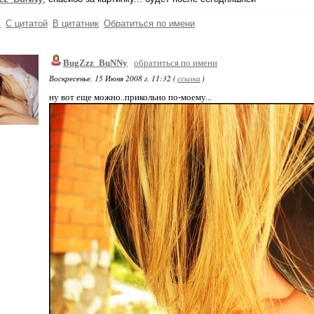
ь
С цитатой
В цитатник
Обратиться по имени
BugZzz_BuNNy
обратиться по имени
Воскресенье, 15 Июня 2008 г. 11:32 (
ссылка
)
ну вот еще можно..прикольно по-моему...