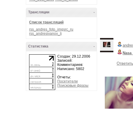
Трансляции
-
Список трансляций
rss_andres_foto_imgsrc_ru
rss_andresivanov_lj
andre
Статистика
-
Nasa_
Создан: 29.12.2006
Записей:
Ответит
Комментариев:
Написано: 5802
Отчеты:
Посетители
Поисковые фразы