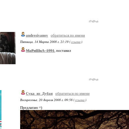
andresivanov
обратиться по имени
Пятница, 14 Марта 2008 г. 21:19 (
ссылка
)
МаРиШкА_1991
, поставил
Сука_из_Дубая
обратиться по имени
Воскресенье, 20 Апреля 2008 г. 09:58 (
ссылка
)
Предлагаю =)