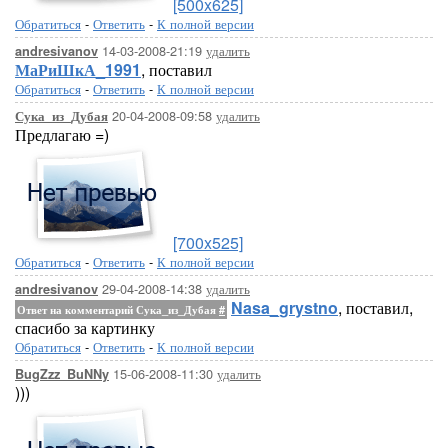
[500x625]
Обратиться
-
Ответить
-
К полной версии
14-03-2008-21:19
удалить
andresivanov
МаРиШкА_1991
, поставил
Обратиться
-
Ответить
-
К полной версии
20-04-2008-09:58
удалить
Сука_из_Дубая
Предлагаю =)
[700x525]
Обратиться
-
Ответить
-
К полной версии
29-04-2008-14:38
удалить
andresivanov
Nasa_grystno
, поставил,
Ответ на комментарий Сука_из_Дубая
#
спасибо за картинку
Обратиться
-
Ответить
-
К полной версии
15-06-2008-11:30
удалить
BugZzz_BuNNy
)))