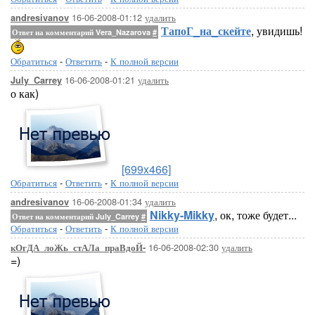
16-06-2008-01:12
удалить
andresivanov
ТапоГ_на_скейте
, увидишь!
Ответ на комментарий Vera_Nazarova
#
Обратиться
-
Ответить
-
К полной версии
16-06-2008-01:21
удалить
July_Carrey
о как)
[699x466]
Обратиться
-
Ответить
-
К полной версии
16-06-2008-01:34
удалить
andresivanov
Nikky-Mikky
, ок, тоже будет...
Ответ на комментарий July_Carrey
#
Обратиться
-
Ответить
-
К полной версии
16-06-2008-02:30
удалить
кОгДА_лоЖь_стАЛа_праВдоЙ-
=)