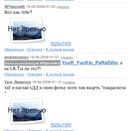
16-06-2008-01:03
удалить
AFIgenna9i
Вот как тебе?
[525x700]
Обратиться
-
Ответить
-
К полной версии
16-06-2008-01:07
удалить
andresivanov
YouR_FucKin_PaRaDiSe
, а
Ответ на комментарий AFIgenna9i
#
не t.A.T.u ли это?!
Обратиться
-
Ответить
-
К полной версии
16-06-2008-01:10
удалить
Vera_Nazarova
таГ я наглая хДД я свою фотку хотю там видеть *покраснела
*
[525x700]
Обратиться
-
Ответить
-
К полной версии