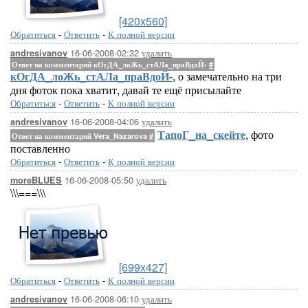
[420x560]
Обратиться
-
Ответить
-
К полной версии
16-06-2008-02:32
удалить
andresivanov
Ответ на комментарий кОгДА_лоЖь_стАЛа_праВдоЙ-
#
кОгДА_лоЖь_стАЛа_праВдоЙ-
, о замечательно на три
дня фоток пока хватит, давай те ещё присылайте
Обратиться
-
Ответить
-
К полной версии
16-06-2008-04:06
удалить
andresivanov
ТапоГ_на_скейте
, фото
Ответ на комментарий Vera_Nazarova
#
поставленно
Обратиться
-
Ответить
-
К полной версии
16-06-2008-05:50
удалить
moreBLUES
\\\===\\\
[699x427]
Обратиться
-
Ответить
-
К полной версии
16-06-2008-06:10
удалить
andresivanov