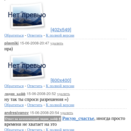
[402x549]
Обратиться
-
Ответить
-
К полной версии
15-06-2008-20:47
удалить
plavniki
нра)
[600x400]
Обратиться
-
Ответить
-
К полной версии
15-06-2008-20:52
удалить
лидия_кайф
ну так ты спроси разрешения =)
Обратиться
-
Ответить
-
К полной версии
15-06-2008-20:54
удалить
andresivanov
Рисую_счастье
, иногда просто
Ответ на комментарий лидия_кайф
#
времени не хватает на это
Обратиться
-
Ответить
-
К полной версии