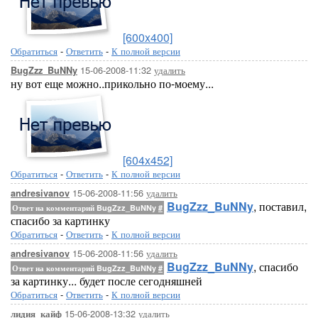
[600x400]
Обратиться
-
Ответить
-
К полной версии
15-06-2008-11:32
удалить
BugZzz_BuNNy
ну вот еще можно..прикольно по-моему...
[604x452]
Обратиться
-
Ответить
-
К полной версии
15-06-2008-11:56
удалить
andresivanov
BugZzz_BuNNy
, поставил,
Ответ на комментарий BugZzz_BuNNy
#
спасибо за картинку
Обратиться
-
Ответить
-
К полной версии
15-06-2008-11:56
удалить
andresivanov
BugZzz_BuNNy
, спасибо
Ответ на комментарий BugZzz_BuNNy
#
за картинку... будет после сегодняшней
Обратиться
-
Ответить
-
К полной версии
15-06-2008-13:32
удалить
лидия_кайф