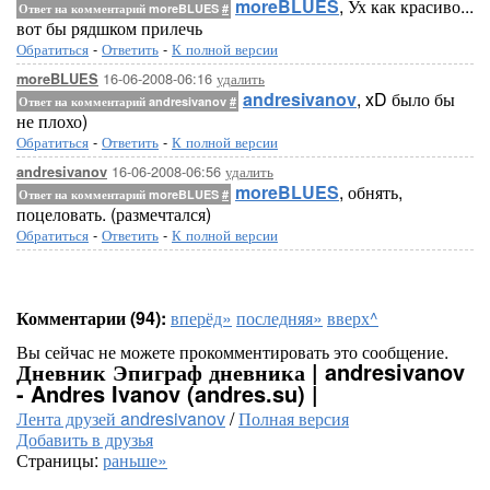
moreBLUES
, Ух как красиво...
Ответ на комментарий moreBLUES
#
вот бы рядшком прилечь
Обратиться
-
Ответить
-
К полной версии
16-06-2008-06:16
удалить
moreBLUES
andresivanov
, xD было бы
Ответ на комментарий andresivanov
#
не плохо)
Обратиться
-
Ответить
-
К полной версии
16-06-2008-06:56
удалить
andresivanov
moreBLUES
, обнять,
Ответ на комментарий moreBLUES
#
поцеловать. (размечтался)
Обратиться
-
Ответить
-
К полной версии
Комментарии (94):
вперёд»
последняя»
вверх^
Вы сейчас не можете прокомментировать это сообщение.
Дневник Эпиграф дневника | andresivanov
- Andres Ivanov (andres.su) |
Лента друзей andresivanov
/
Полная версия
Добавить в друзья
Страницы:
раньше»