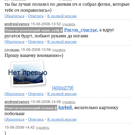
ты бы лучше полазил по дневам пч и собрал фотки, которые
тебе оч понравились=)
Обратиться
-
Ответить
-
К полной версии
15-06-2008-13:52
удалить
andresivanov
Рисую_счастье
, а вдруг
Ответ на комментарий лидия_кайф
#
ругатся будут, побьют руками да ногами
Обратиться
-
Ответить
-
К полной версии
15-06-2008-13:56
удалить
глупынь
Прошу вашему вниманию=)
[400x279]
Обратиться
-
Ответить
-
К полной версии
15-06-2008-14:06
удалить
andresivanov
ka4eli
, желательно картинку
Ответ на комментарий глупынь
#
побольше
Обратиться
-
Ответить
-
К полной версии
15-06-2008-14:42
удалить
)