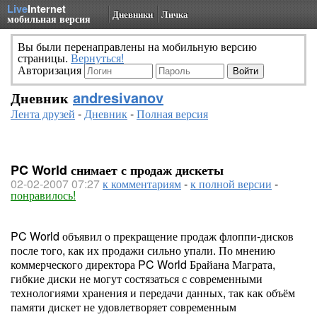
Live
Internet
Дневники
Личка
мобильная версия
Вы были перенаправлены на мобильную версию
страницы.
Вернуться!
Авторизация
Дневник
andresivanov
Лента друзей
-
Дневник
-
Полная версия
PC World снимает с продаж дискеты
02-02-2007 07:27
к комментариям
-
к полной версии
-
понравилось!
PC World объявил о прекращение продаж флоппи-дисков
после того, как их продажи сильно упали. По мнению
коммерческого директора PC World Брайана Маграта,
гибкие диски не могут состязаться с современными
технологиями хранения и передачи данных, так как объём
памяти дискет не удовлетворяет современным