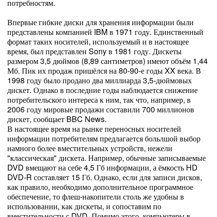
потребностям.
Впервые гибкие диски для хранения информации были
представлены компанией IBM в 1971 году. Единственный
формат таких носителей, используемый и в настоящее
время, был представлен Sony в 1981 году. Дискеты
размером 3,5 дюймов (8,89 сантиметров) имеют объём 1,44
Мб. Пик их продаж пришёлся на 80-90-е годы XX века. В
1998 году было продано два миллиарда 3,5-дюймовых
дискет. Однако в последние годы наблюдается снижение
потребительского интереса к ним, так что, например, в
2006 году мировые продажи составили 700 миллионов
дискет, сообщает BBC News.
В настоящее время на рынке переносных носителей
информации потребителям предлагается больлшой выбор
намного более вместительных устройств, нежели
"классическая" дискета. Например, обычные записываемые
DVD вмещают на себе 4,5 Гб информации, а ёмкость HD
DVD-R составляет 15 Гб. Однако, если для записи дисков,
как правило, необходимо дополнительное программное
обеспечение, то флеш-накопители столь же удобны в
использовании, как дискеты, и сопоставим по
вместительности с DVD. Помимо этого, компьютеры в