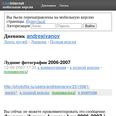
Live
Internet
Дневники
Личка
мобильная версия
Вы были перенаправлены на мобильную версию
страницы.
Вернуться!
Авторизация
Дневник
andresivanov
Лента друзей
-
Дневник
-
Полная версия
Лудшие фотографии 2006-2007
12-06-2007 17:25
к комментариям
-
к полной версии
-
понравилось!
http://photofile.ru/users/andresivanov/2515981/
вверх^
к полной версии
понравилось!
в evernote
Вы сейчас не можете прокомментировать это сообщение.
Дневник Лудшие фотографии 2006-2007 |