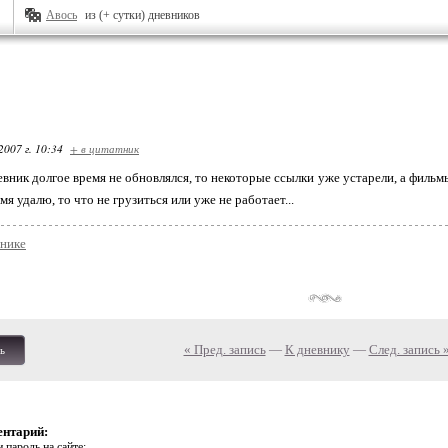
Авось
из (+ сутки) дневников
2007 г. 10:34
+ в цитатник
невник долгое время не обновлялся, то некоторые ссылки уже устарели, а филь
я удалю, то что не грузиться или уже не работает...
внике
« Пред. запись
—
К дневнику
—
След. запись 
ь
ентарий:
 пароль на сайте: