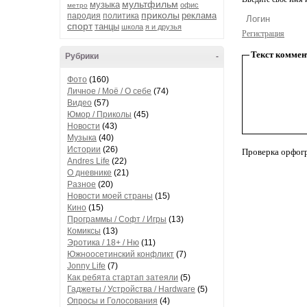
мультфильм
музыка
офис
метро
приколы
реклама
пародия
политика
спорт
танцы
школа
я и друзья
Регистрация
Текст коммен
Рубрики
-
Фото
(160)
Личное / Моё / О себе
(74)
Видео
(57)
Юмор / Приколы
(45)
Новости
(43)
Музыка
(40)
Истории
(26)
Проверка орфог
Andres Life
(22)
О дневнике
(21)
Разное
(20)
Новости моей страны
(15)
Кино
(15)
Программы / Софт / Игры
(13)
Комиксы
(13)
Эротика / 18+ / Ню
(11)
Южноосетинский конфликт
(7)
Jonny Life
(7)
Как ребята стартап затеяли
(5)
Гаджеты / Устройства / Hardware
(5)
Опросы и Голосования
(4)