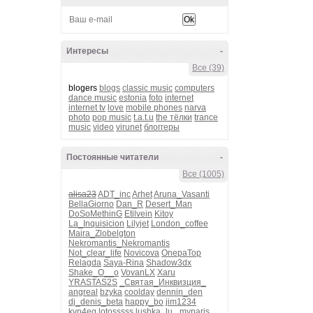
Интересы
-
Все (39)
blogers
blogs
classic music
computers
dance music
estonia
foto
internet
internet tv
love
mobile phones
narva
photo
pop music
t.a.t.u
the тёлки
trance
music
video
virunet
блоггеры
Постоянные читатели
-
Все (1005)
alisa23
ADT_inc
Arhet
Aruna_Vasanti
BellaGiorno
Dan_R
Desert_Man
DoSoMethinG
Etilvein
Kitoy
La_Inquisicion
Lilyjet
London_coffee
Maira_Zlobelgton
Nekromantis_Nekromantis
Not_clear_life
Novicova
OnepaTop
Relagda
Saya-Rina
Shadow3dx
Shake_O__o
VovanLX
Xaru
YRASTAS2S
_Святая_Инквизция_
angreal
bzyka
coolday
dennin_den
dj_denis_beta
happy_bo
jim1234
kvn4eg
lotosssss
lushka_lu_
myparis