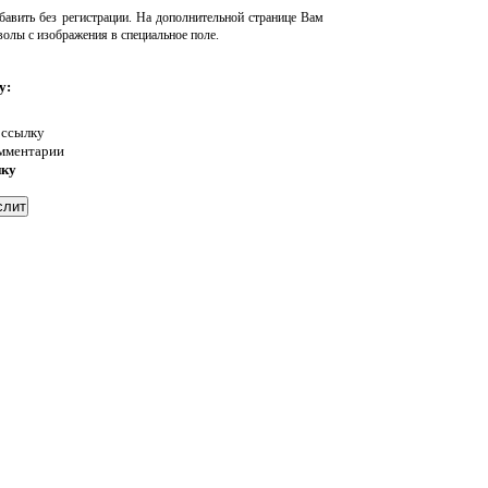
авить без регистрации. На дополнительной странице Вам
волы с изображения в специальное поле.
у:
 ссылку
омментарии
нку