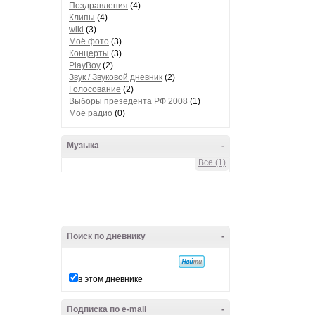
Поздравления
(4)
Клипы
(4)
wiki
(3)
Моё фото
(3)
Концерты
(3)
PlayBoy
(2)
Звук / Звуковой дневник
(2)
Голосование
(2)
Выборы презедента РФ 2008
(1)
Моё радио
(0)
Музыка
-
Все (1)
Поиск по дневнику
-
в этом дневнике
Подписка по e-mail
-