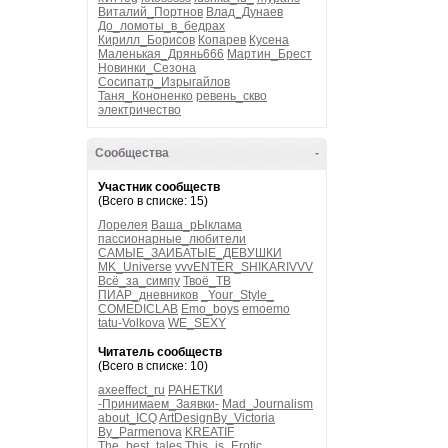
Виталий_Портнов
Влад_Дунаев
До_ломоты_в_бедрах
Кирилл_Борисов
Копарев
Кусена
Маленькая_Дрянь666
Мартин_Брест
Новинки_Сезона
Сосипатр_Изрыгайлов
Таня_Кононенко
ревень_скво
электричество
Сообщества
-
Участник сообществ
(Всего в списке: 15)
Лорелея
Ваша_рЫклама
пассионарные_любители
САМЫЕ_ЗАИБАТЫЕ_ДЕВУШКИ
MK_Universe
vvvENTER_SHIKARIVVV
Всё_за_симпу
Твоё_ТВ
ПИАР_дневников
_Your_Style_
COMEDICLAB
Emo_boys
emoemo
tatu-Volkova
WE_SEXY
Читатель сообществ
(Всего в списке: 10)
axeeffect_ru
РАНЕТКИ
-Принимаем_Заявки-
Mad_Journalism
about_ICQ
ArtDesignBy_Victoria
By_Parmenova
KREATIF
The_best_tales
This_is_Erotic