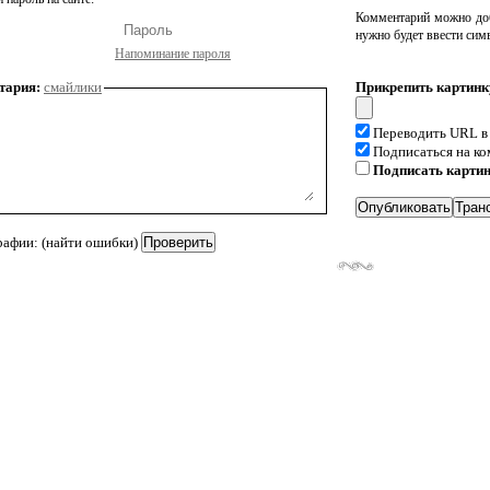
Комментарий можно доб
нужно будет ввести сим
Напоминание пароля
тария:
смайлики
Прикрепить картинк
Переводить URL в
Подписаться на к
Подписать карти
рафии: (найти ошибки)