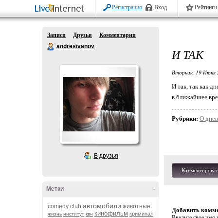
Регистрация
Вход
Рейтинги
Записи
Друзья
Комментарии
andresivanov
И ТАК
Вторник, 19 Июня 
И так, так как д
в ближайшее врем
Рубрики:
О дне
В друзья
Комментироват
Метки
-
автомобили
comedy club
животные
Добавить комм
кинофильм
криминал
жизнь
институт
квн
Введите свое имя и