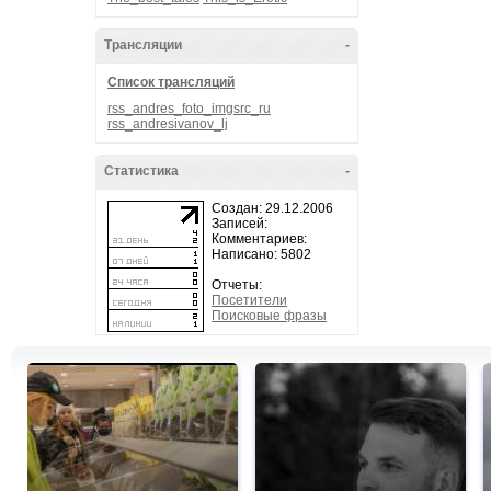
Трансляции
-
Список трансляций
rss_andres_foto_imgsrc_ru
rss_andresivanov_lj
Статистика
-
Создан: 29.12.2006
Записей:
Комментариев:
Написано: 5802
Отчеты:
Посетители
Поисковые фразы