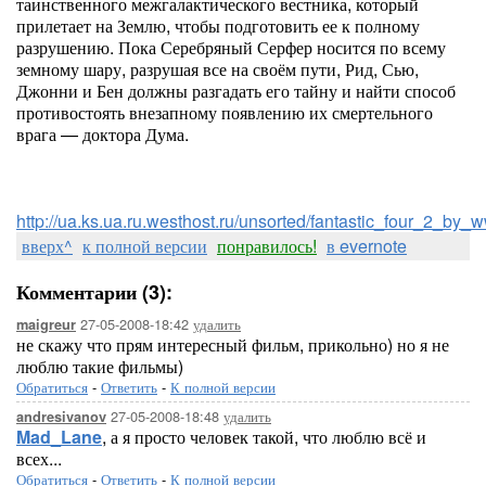
таинственного межгалактического вестника, который
прилетает на Землю, чтобы подготовить ее к полному
разрушению. Пока Серебряный Серфер носится по всему
земному шару, разрушая все на своём пути, Рид, Сью,
Джонни и Бен должны разгадать его тайну и найти способ
противостоять внезапному появлению их смертельного
врага — доктора Дума.
http://ua.ks.ua.ru.westhost.ru/unsorted/fantastic_four_2_by
вверх^
к полной версии
понравилось!
в evernote
Комментарии (3):
27-05-2008-18:42
удалить
maigreur
не скажу что прям интересный фильм, прикольно) но я не
люблю такие фильмы)
Обратиться
-
Ответить
-
К полной версии
27-05-2008-18:48
удалить
andresivanov
Mad_Lane
, а я просто человек такой, что люблю всё и
всех...
Обратиться
-
Ответить
-
К полной версии