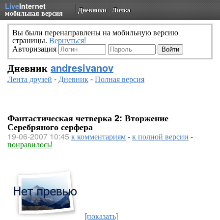
Live
Internet
Дневники
Личка
мобильная версия
Вы были перенаправлены на мобильную версию
страницы.
Вернуться!
Авторизация
Дневник
andresivanov
Лента друзей
-
Дневник
-
Полная версия
Фантастическая четверка 2: Вторжение
Серебряного серфера
19-06-2007 10:45
к комментариям
-
к полной версии
-
понравилось!
[показать]