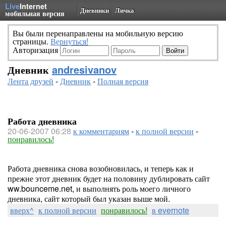
Live
Internet
Дневники
Личка
мобильная версия
Вы были перенаправлены на мобильную версию
страницы.
Вернуться!
Авторизация
Дневник
andresivanov
Лента друзей
-
Дневник
-
Полная версия
Работа дневника
20-06-2007 06:28
к комментариям
-
к полной версии
-
понравилось!
Работа дневника снова возобновилась, и теперь как и
прежне этот дневник будет на половину дублировать сайт
ww.bounceme.net, и выполнять роль моего личного
дневника, сайт который был указан выше мой.
вверх^
к полной версии
понравилось!
в evernote