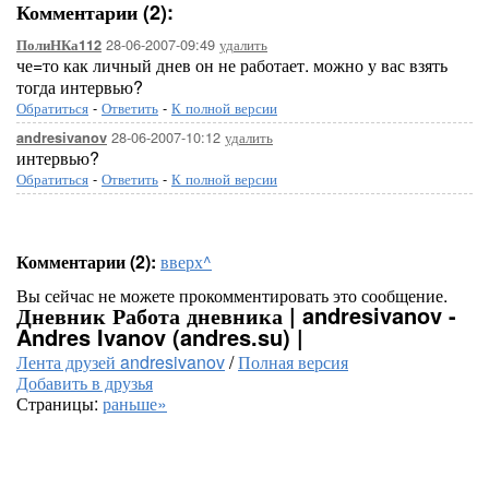
Комментарии (2):
28-06-2007-09:49
удалить
ПолиНКа112
че=то как личный днев он не работает. можно у вас взять
тогда интервью?
Обратиться
-
Ответить
-
К полной версии
28-06-2007-10:12
удалить
andresivanov
интервью?
Обратиться
-
Ответить
-
К полной версии
Комментарии (2):
вверх^
Вы сейчас не можете прокомментировать это сообщение.
Дневник Работа дневника | andresivanov -
Andres Ivanov (andres.su) |
Лента друзей andresivanov
/
Полная версия
Добавить в друзья
Страницы:
раньше»