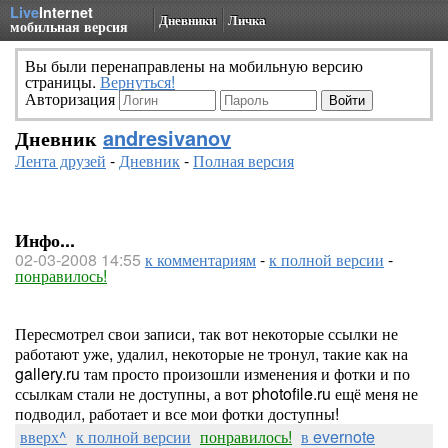
Live
Internet
Дневники
Личка
мобильная версия
Вы были перенаправлены на мобильную версию
страницы.
Вернуться!
Авторизация
Дневник
andresivanov
Лента друзей
-
Дневник
-
Полная версия
Инфо...
02-03-2008 14:55
к комментариям
-
к полной версии
-
понравилось!
Пересмотрел свои записи, так вот некоторые ссылки не
работают уже, удалил, некоторые не тронул, такие как на
gallery.ru там просто произошли изменения и фотки и по
ссылкам стали не доступны, а вот photofile.ru ещё меня не
подводил, работает и все мои фотки доступны!
вверх^
к полной версии
понравилось!
в evernote