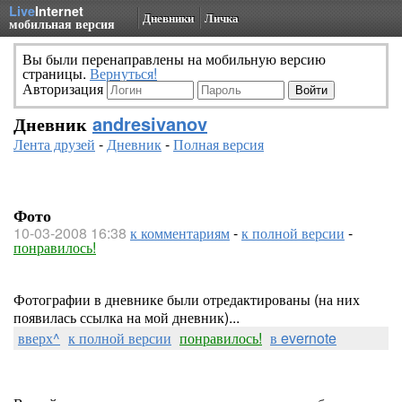
Live
Internet
Дневники
Личка
мобильная версия
Вы были перенаправлены на мобильную версию
страницы.
Вернуться!
Авторизация
Дневник
andresivanov
Лента друзей
-
Дневник
-
Полная версия
Фото
10-03-2008 16:38
к комментариям
-
к полной версии
-
понравилось!
Фотографии в дневнике были отредактированы (на них
появилась ссылка на мой дневник)...
вверх^
к полной версии
понравилось!
в evernote