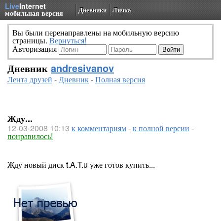
Live
Internet
Дневники
Личка
мобильная версия
Вы были перенаправлены на мобильную версию
страницы.
Вернуться!
Авторизация
Дневник
andresivanov
Лента друзей
-
Дневник
-
Полная версия
Жду...
12-03-2008 10:13
к комментариям
-
к полной версии
-
понравилось!
Жду новый диск t.A.T.u уже готов купить...