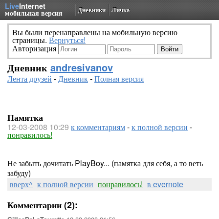
Live
Internet
Дневники
Личка
мобильная версия
Вы были перенаправлены на мобильную версию
страницы.
Вернуться!
Авторизация
Дневник
andresivanov
Лента друзей
-
Дневник
-
Полная версия
Памятка
12-03-2008 10:29
к комментариям
-
к полной версии
-
понравилось!
Не забыть дочитать PlayBoy... (памятка для себя, а то веть
забуду)
вверх^
к полной версии
понравилось!
в evernote
Комментарии (2):