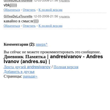
12-03-2008-21:56
удалить
GillesDeLaTourette
vbkj)))))
Обратиться
-
Ответить
-
К полной версии
12-03-2008-21:56
удалить
GillesDeLaTourette
кавайно в смысле))))
Обратиться
-
Ответить
-
К полной версии
Комментарии (2):
вверх^
Вы сейчас не можете прокомментировать это сообщение.
Дневник Памятка | andresivanov - Andres
Ivanov (andres.su) |
Лента друзей andresivanov
/
Полная версия
Добавить в друзья
Страницы:
раньше»