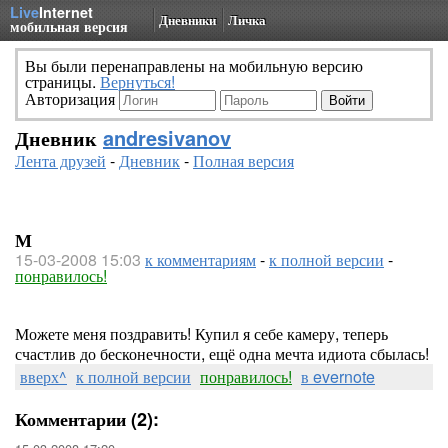
Live
Internet
Дневники
Личка
мобильная версия
Вы были перенаправлены на мобильную версию
страницы.
Вернуться!
Авторизация
Дневник
andresivanov
Лента друзей
-
Дневник
-
Полная версия
М
15-03-2008 15:03
к комментариям
-
к полной версии
-
понравилось!
Можете меня поздравить! Купил я себе камеру, теперь
счастлив до бесконечности, ещё одна мечта идиота сбылась!
вверх^
к полной версии
понравилось!
в evernote
Комментарии (2):