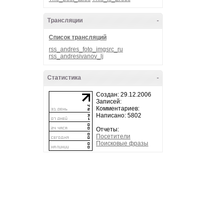
Трансляции
-
Список трансляций
rss_andres_foto_imgsrc_ru
rss_andresivanov_lj
Статистика
-
Создан: 29.12.2006
Записей:
Комментариев:
Написано: 5802
Отчеты:
Посетители
Поисковые фразы