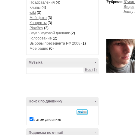
Рубрики:
Юмор 
Поздравления
(4)
Видео
Клипы
(4)
Jonny 
wiki
(3)
Моё фото
(3)
Концерты
(3)
PlayBoy
(2)
Звук / Звуковой дневник
(2)
Голосование
(2)
Выборы презедента РФ 2008
(1)
Моё радио
(0)
Музыка
-
Все (1)
Поиск по дневнику
-
в этом дневнике
Подписка по e-mail
-