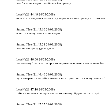
что было на видео... вообще всё и правду
LeeeN (21:44:49 24/03/2008)
аххаххаха видимо я тормаз...ну ка раскажи мне правду что там зн
Smirnoff Ice (21:45:10 24/03/2008)
а чего ты испугалась то на видео
Smirnoff Ice (21:45:21 24/03/2008)
что ты так сразу удали удали
LeeeN (21:46:00 24/03/2008)
по плохому? первое..ты просто не умеешь право снимать меня без 
Smirnoff Ice (21:46:46 24/03/2008)
ну воопервых я не тебя снимал! а во вторых чего ты испугалась то?
LeeeN (21:47:10 24/03/2008)
тебя не касается...попросила по хорошему...будем по плохому?
Smirnoff Ice (21:47:25 24/03/2008)