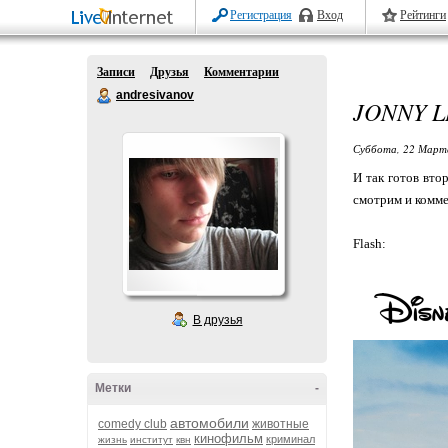
Регистрация
Вход
Рейтинги
Записи
Друзья
Комментарии
andresivanov
JONNY 
Суббота, 22 Марта
И так готов вто
смотрим и комме
Flash:
В друзья
Метки
-
автомобили
comedy club
животные
кинофильм
криминал
жизнь
институт
квн