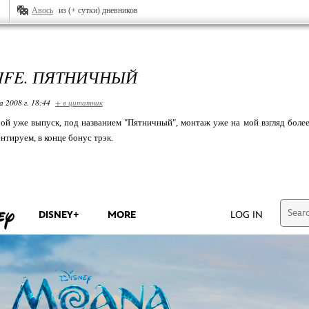
Авось
из (+ сутки) дневников
LIFE. ПЯТНИЧНЫЙ
 2008 г. 18:44
+ в цитатник
рой уже выпуск, под названием "Пятничный", монтаж уже на мой взгляд боле
нтируем, в конце бонус трэк.