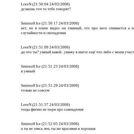
LeeeN (21:50:04 24/03/2008)
делаешь точ то тебе говорят?
Smirnoff Ice (21:50:17 24/03/2008)
нет, но в плане видео он главный, это про него снимается а 
случайности и свопадения
LeeeN (21:51:09 24/03/2008)
да что ты? умный какой...увижу в инете ещё что либо с моим участ
Smirnoff Ice (21:51:23 24/03/2008)
я умный
Smirnoff Ice (21:51:29 24/03/2008)
только не совсем
LeeeN (21:51:57 24/03/2008)
тогда фигню не пори про совпадения
Smirnoff Ice (21:52:05 24/03/2008)
а ты не злись лен, ты же красивая и хорошая