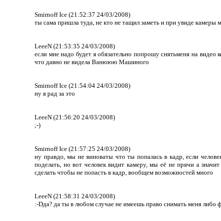
Smirnoff Ice (21:52:37 24/03/2008)
ты сама пришла туда, не кто не тащил заметь и при увиде камеры 
LeeeN (21:53:35 24/03/2008)
если мне надо будет я обязательно попрошу снятьменя на видео к
что давно не видела Ванююю Машиного
Smirnoff Ice (21:54:04 24/03/2008)
ну я рад за это
LeeeN (21:56:20 24/03/2008)
;-)
Smirnoff Ice (21:57:25 24/03/2008)
ну правдо, мы не виноваты что ты попалась в кадр, если челов
поделать, но вот человек видит камеру, мы её не прячи а значи
сделать чтобы не попасть в кадр, вообщем возможностей много
LeeeN (21:58:31 24/03/2008)
:-Dда? да ты в любом случае не имеешь право снимать меня либо ф