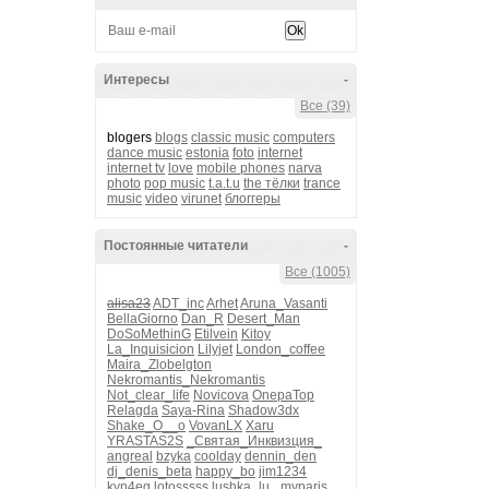
Интересы
-
Все (39)
blogers
blogs
classic music
computers
dance music
estonia
foto
internet
internet tv
love
mobile phones
narva
photo
pop music
t.a.t.u
the тёлки
trance
music
video
virunet
блоггеры
Постоянные читатели
-
Все (1005)
alisa23
ADT_inc
Arhet
Aruna_Vasanti
BellaGiorno
Dan_R
Desert_Man
DoSoMethinG
Etilvein
Kitoy
La_Inquisicion
Lilyjet
London_coffee
Maira_Zlobelgton
Nekromantis_Nekromantis
Not_clear_life
Novicova
OnepaTop
Relagda
Saya-Rina
Shadow3dx
Shake_O__o
VovanLX
Xaru
YRASTAS2S
_Святая_Инквизция_
angreal
bzyka
coolday
dennin_den
dj_denis_beta
happy_bo
jim1234
kvn4eg
lotosssss
lushka_lu_
myparis