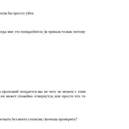
могла бы просто уйти
огда мне это понадобится;-)я пришла только потому
ек прохожий попдается мы не чего не можем с этим
т он может спокойно отвернутся, или просто что то
откать без моего согласия;-)хочешь проверить?