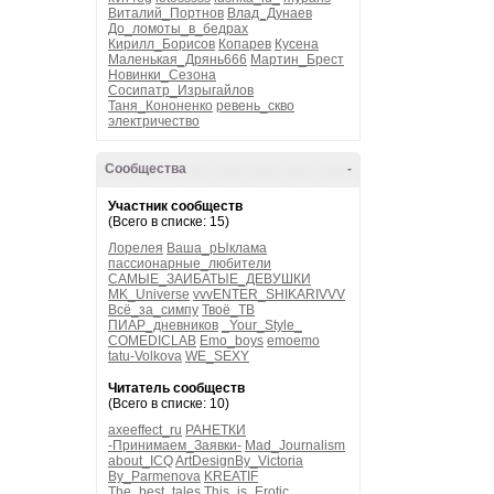
Виталий_Портнов
Влад_Дунаев
До_ломоты_в_бедрах
Кирилл_Борисов
Копарев
Кусена
Маленькая_Дрянь666
Мартин_Брест
Новинки_Сезона
Сосипатр_Изрыгайлов
Таня_Кононенко
ревень_скво
электричество
Сообщества
-
Участник сообществ
(Всего в списке: 15)
Лорелея
Ваша_рЫклама
пассионарные_любители
САМЫЕ_ЗАИБАТЫЕ_ДЕВУШКИ
MK_Universe
vvvENTER_SHIKARIVVV
Всё_за_симпу
Твоё_ТВ
ПИАР_дневников
_Your_Style_
COMEDICLAB
Emo_boys
emoemo
tatu-Volkova
WE_SEXY
Читатель сообществ
(Всего в списке: 10)
axeeffect_ru
РАНЕТКИ
-Принимаем_Заявки-
Mad_Journalism
about_ICQ
ArtDesignBy_Victoria
By_Parmenova
KREATIF
The_best_tales
This_is_Erotic