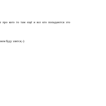
не про кого то там ещё и все кто попадаются это
ием буду злится;-)