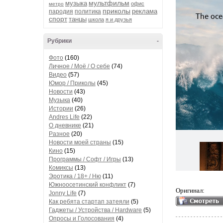
мультфильм
музыка
офис
метро
приколы
реклама
пародия
политика
спорт
танцы
школа
я и друзья
Рубрики
-
Фото
(160)
Личное / Моё / О себе
(74)
Видео
(57)
Юмор / Приколы
(45)
Новости
(43)
Музыка
(40)
Истории
(26)
Andres Life
(22)
О дневнике
(21)
Разное
(20)
Новости моей страны
(15)
Кино
(15)
Программы / Софт / Игры
(13)
Комиксы
(13)
Эротика / 18+ / Ню
(11)
Южноосетинский конфликт
(7)
Оригинал:
Jonny Life
(7)
Как ребята стартап затеяли
(5)
Гаджеты / Устройства / Hardware
(5)
Опросы и Голосования
(4)