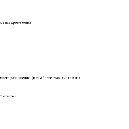
ают все кроме меня?
моего разрешения;-)и тем более ставить это в нэт
! ответь а!