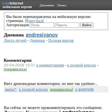
Live
Internet
Дневники
Личка
мобильная версия
Вы были перенаправлены на мобильную версию
страницы.
Вернуться!
Авторизация
Дневник
andresivanov
Лента друзей
-
Дневник
-
Полная версия
Комментарии
20-04-2008 16:31
к комментариям
-
к полной версии
-
понравилось!
Ввёл древовидные комментарии, по мне так удобнее...
вверх^
к полной версии
понравилось!
в evernote
Вы сейчас не можете прокомментировать это сообщение.
Дневник Комментарии | andresivanov -