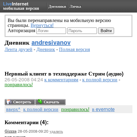
Live
Internet
Дневники
Личка
мобильная версия
Вы были перенаправлены на мобильную версию
страницы.
Вернуться!
Авторизация
Дневник
andresivanov
Лента друзей
-
Дневник
-
Полная версия
Нервный клиент в техподдержке Стрим (аудио)
26-05-2008 04:24
к комментариям
-
к полной версии
-
понравилось!
вверх^
к полной версии
понравилось!
в evernote
Комментарии (4):
28-05-2008-09:20
удалить
Gizzza
вот идиот