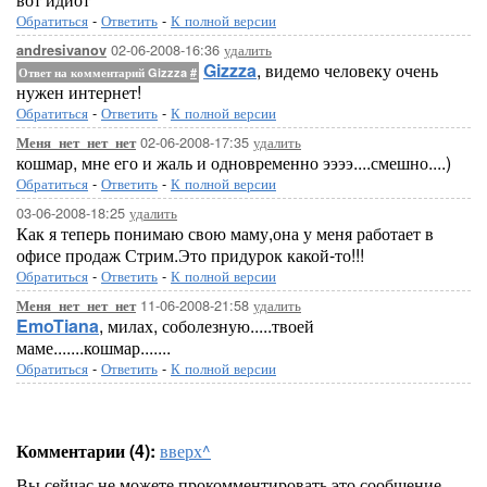
Обратиться
-
Ответить
-
К полной версии
02-06-2008-16:36
удалить
andresivanov
Gizzza
, видемо человеку очень
Ответ на комментарий Gizzza
#
нужен интернет!
Обратиться
-
Ответить
-
К полной версии
02-06-2008-17:35
удалить
Меня_нет_нет_нет
кошмар, мне его и жаль и одновременно ээээ....смешно....)
Обратиться
-
Ответить
-
К полной версии
03-06-2008-18:25
удалить
Как я теперь понимаю свою маму,она у меня работает в
офисе продаж Стрим.Это придурок какой-то!!!
Обратиться
-
Ответить
-
К полной версии
11-06-2008-21:58
удалить
Меня_нет_нет_нет
EmoTiana
, милах, соболезную.....твоей
маме.......кошмар.......
Обратиться
-
Ответить
-
К полной версии
Комментарии (4):
вверх^
Вы сейчас не можете прокомментировать это сообщение.