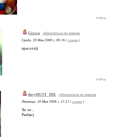
Gizzza
обратиться по имени
Среда, 28 Мая 2008 г. 09:16 (
ссылка
)
красота))
theyMUST_DIE
обратиться по имени
Пятница, 30 Мая 2008 г. 23:23 (
ссылка
)
Хо хо ..
Рыбко)