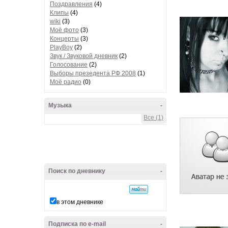
Поздравления
(4)
Клипы
(4)
wiki
(3)
Моё фото
(3)
Концерты
(3)
PlayBoy
(2)
Звук / Звуковой дневник
(2)
Голосование
(2)
Выборы презедента РФ 2008
(1)
Моё радио
(0)
Музыка
-
Все (1)
Поиск по дневнику
-
в этом дневнике
Подписка по e-mail
-