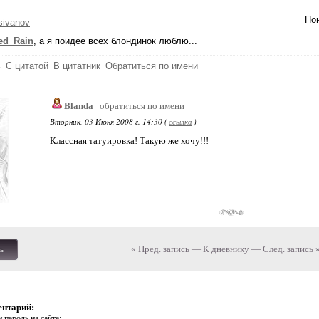
Пон
sivanov
ed_Rain
, а я поидее всех блондинок люблю...
ь
С цитатой
В цитатник
Обратиться по имени
Blanda
обратиться по имени
Вторник, 03 Июня 2008 г. 14:30 (
ссылка
)
Классная татуировка! Такую же хочу!!!
« Пред. запись
—
К дневнику
—
След. запись 
ь
ентарий:
 пароль на сайте: