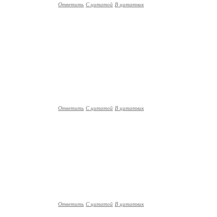
Ответить
С цитатой
В цитатник
Ответить
С цитатой
В цитатник
Ответить
С цитатой
В цитатник