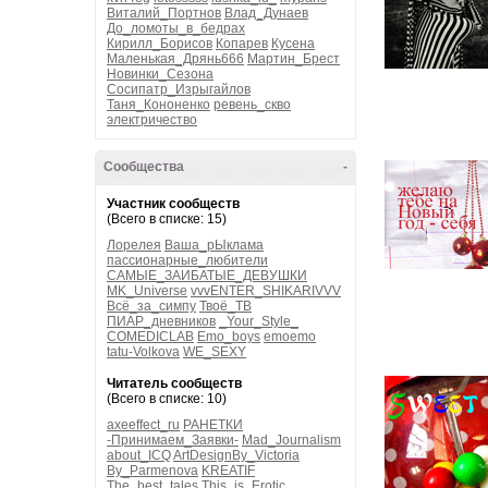
Виталий_Портнов
Влад_Дунаев
До_ломоты_в_бедрах
Кирилл_Борисов
Копарев
Кусена
Маленькая_Дрянь666
Мартин_Брест
Новинки_Сезона
Сосипатр_Изрыгайлов
Таня_Кононенко
ревень_скво
электричество
Сообщества
-
Участник сообществ
(Всего в списке: 15)
Лорелея
Ваша_рЫклама
пассионарные_любители
САМЫЕ_ЗАИБАТЫЕ_ДЕВУШКИ
MK_Universe
vvvENTER_SHIKARIVVV
Всё_за_симпу
Твоё_ТВ
ПИАР_дневников
_Your_Style_
COMEDICLAB
Emo_boys
emoemo
tatu-Volkova
WE_SEXY
Читатель сообществ
(Всего в списке: 10)
axeeffect_ru
РАНЕТКИ
-Принимаем_Заявки-
Mad_Journalism
about_ICQ
ArtDesignBy_Victoria
By_Parmenova
KREATIF
The_best_tales
This_is_Erotic