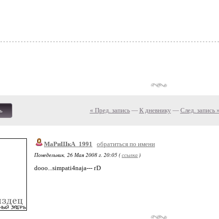
« Пред. запись
—
К дневнику
—
След. запись 
ь
МаРиШкА_1991
обратиться по имени
Понедельник, 26 Мая 2008 г. 20:05 (
ссылка
)
dooo...simpati4naja--- ґD