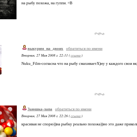
на рыбу похожа, на гуппи. =В
выкурим_на_двоих
обратиться по имени
Вторник, 27 Мая 2008 г. 22:11 (
ссылка
)
Nuku_Film-согласна что на рыбу смахиваетХ)ну у каждого свои в
Заюшка-лапа
обратиться по имени
Вторник, 27 Мая 2008 г. 22:26 (
ссылка
)
красивая не спорю))на рыбку реально похожа))но это даже приколь