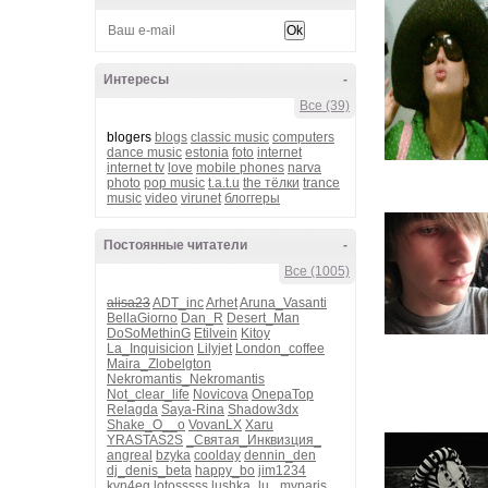
Интересы
-
Все (39)
blogers
blogs
classic music
computers
dance music
estonia
foto
internet
internet tv
love
mobile phones
narva
photo
pop music
t.a.t.u
the тёлки
trance
music
video
virunet
блоггеры
Постоянные читатели
-
Все (1005)
alisa23
ADT_inc
Arhet
Aruna_Vasanti
BellaGiorno
Dan_R
Desert_Man
DoSoMethinG
Etilvein
Kitoy
La_Inquisicion
Lilyjet
London_coffee
Maira_Zlobelgton
Nekromantis_Nekromantis
Not_clear_life
Novicova
OnepaTop
Relagda
Saya-Rina
Shadow3dx
Shake_O__o
VovanLX
Xaru
YRASTAS2S
_Святая_Инквизция_
angreal
bzyka
coolday
dennin_den
dj_denis_beta
happy_bo
jim1234
kvn4eg
lotosssss
lushka_lu_
myparis