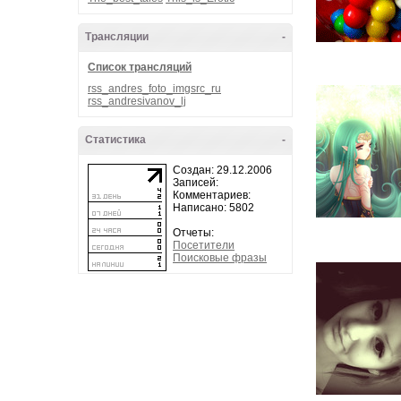
Трансляции
-
Список трансляций
rss_andres_foto_imgsrc_ru
rss_andresivanov_lj
Статистика
-
Создан: 29.12.2006
Записей:
Комментариев:
Написано: 5802
Отчеты:
Посетители
Поисковые фразы