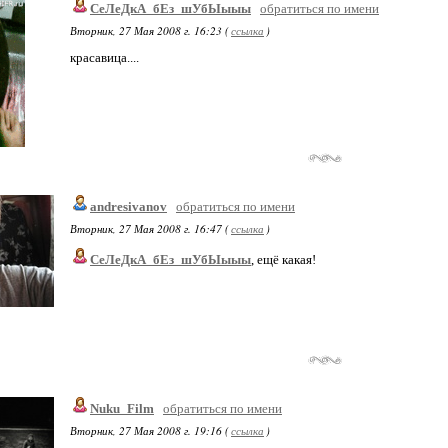
СеЛеДкА_бЕз_шУбЫыыы
обратиться по имени
Вторник, 27 Мая 2008 г. 16:23 (
ссылка
)
красавица....
andresivanov
обратиться по имени
Вторник, 27 Мая 2008 г. 16:47 (
ссылка
)
СеЛеДкА_бЕз_шУбЫыыы
, ещё какая!
Nuku_Film
обратиться по имени
Вторник, 27 Мая 2008 г. 19:16 (
ссылка
)