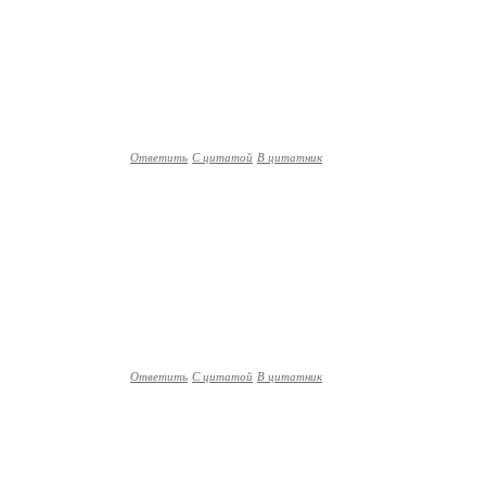
Ответить
С цитатой
В цитатник
Ответить
С цитатой
В цитатник