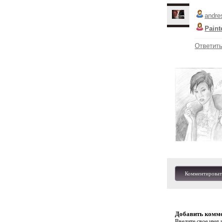
andre
Paint
Ответит
Комментироват
Добавить комм
Введите свое имя и