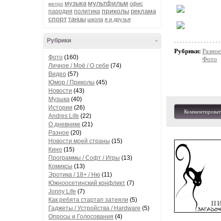
мультфильм
музыка
офис
метро
приколы
реклама
пародия
политика
спорт
танцы
школа
я и друзья
Рубрики
-
Рубрики:
Разное
Фото
(160)
Фото
Личное / Моё / О себе
(74)
Видео
(57)
Юмор / Приколы
(45)
Новости
(43)
Музыка
(40)
Истории
(26)
Комментироват
Andres Life
(22)
О дневнике
(21)
Разное
(20)
Новости моей страны
(15)
Кино
(15)
Программы / Софт / Игры
(13)
Комиксы
(13)
Эротика / 18+ / Ню
(11)
Южноосетинский конфликт
(7)
Jonny Life
(7)
Как ребята стартап затеяли
(5)
Гаджеты / Устройства / Hardware
(5)
Опросы и Голосования
(4)