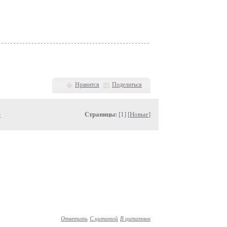
Нравится
Поделиться
»
Страницы:
[1] [
Новые
]
Ответить
С цитатой
В цитатник