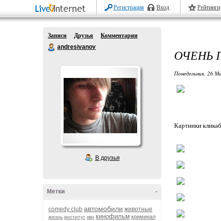
Регистрация
Вход
Рейтинги
Записи
Друзья
Комментарии
andresivanov
ОЧЕНЬ 
Понедельник, 26 Ма
Картинки клика
В друзья
Метки
-
автомобили
comedy club
животные
кинофильм
криминал
жизнь
институт
квн