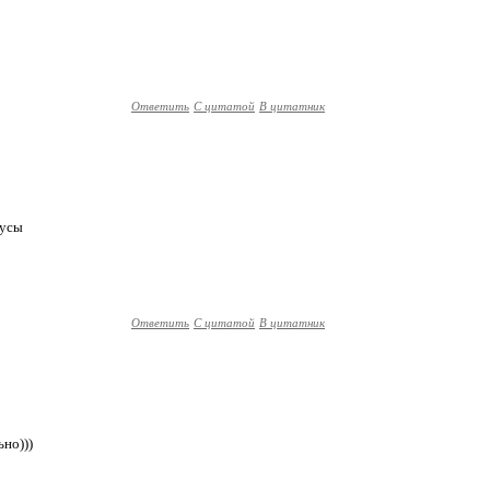
Ответить
С цитатой
В цитатник
кусы
Ответить
С цитатой
В цитатник
но)))