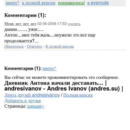
вверх^
к полной версии
понравилось!
в evernote
Комментарии (1):
02-06-2008-17:53
удалить
Меня_нет_нет_нет
дааааа........, ужас.....
Антон....мне тебя жаль....неужели это все еще
продолжается?...
Обратиться
-
Ответить
-
К полной версии
Комментарии (1):
вверх^
Вы сейчас не можете прокомментировать это сообщение.
Дневник Антона начали доставать... |
andresivanov - Andres Ivanov (andres.su) |
Лента друзей andresivanov
/
Полная версия
Добавить в друзья
Страницы:
раньше»