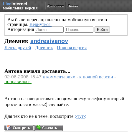
Live
Internet
Дневники
Личка
мобильная версия
Вы были перенаправлены на мобильную версию
страницы.
Вернуться!
Авторизация
Дневник
andresivanov
Лента друзей
-
Дневник
-
Полная версия
Антона начали доставать...
02-06-2008 15:47
к комментариям
-
к полной версии
-
понравилось!
Антона начали доставать по домашнему телефону который
просочился в массы:) слушайте.
Для тех кто не в теме, посмотрите
>тут<