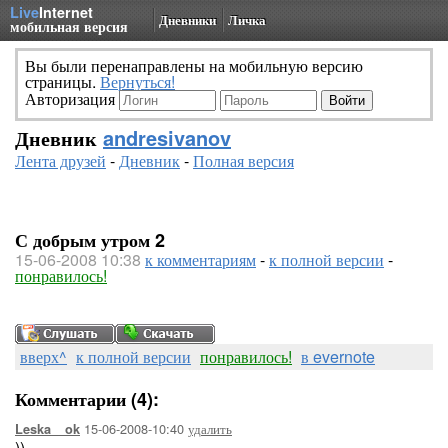
Live
Internet
Дневники
Личка
мобильная версия
Вы были перенаправлены на мобильную версию
страницы.
Вернуться!
Авторизация
Дневник
andresivanov
Лента друзей
-
Дневник
-
Полная версия
С добрым утром 2
15-06-2008 10:38
к комментариям
-
к полной версии
-
понравилось!
вверх^
к полной версии
понравилось!
в evernote
Комментарии (4):
15-06-2008-10:40
удалить
Leska__ok
))