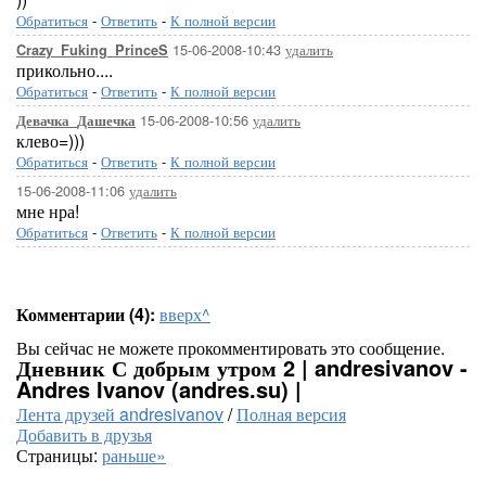
Обратиться
-
Ответить
-
К полной версии
15-06-2008-10:43
удалить
Crazy_Fuking_PrinceS
прикольно....
Обратиться
-
Ответить
-
К полной версии
15-06-2008-10:56
удалить
Девачка_Дашечка
клево=)))
Обратиться
-
Ответить
-
К полной версии
15-06-2008-11:06
удалить
мне нра!
Обратиться
-
Ответить
-
К полной версии
Комментарии (4):
вверх^
Вы сейчас не можете прокомментировать это сообщение.
Дневник С добрым утром 2 | andresivanov -
Andres Ivanov (andres.su) |
Лента друзей andresivanov
/
Полная версия
Добавить в друзья
Страницы:
раньше»