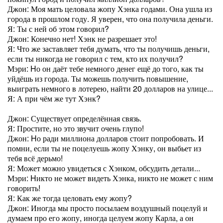
Джон: Моя мать целовала жопу Хэнка годами. Она ушла из
города в прошлом году. Я уверен, что она получила деньги.
Я: Ты с ней об этом говорил?
Джон: Конечно нет! Хэнк не разрешает это!
Я: Что же заставляет тебя думать, что ты получишь деньги,
если ты никогда не говорил с тем, кто их получил?
Мэри: Hо он даёт тебе немного денег ещё до того, как ты
уйдёшь из города. Ты можешь получить повышение,
выиграть немного в лотерею, найти 20 долларов на улице...
Я: А при чём же тут Хэнк?
Джон: Существует определённая связь.
Я: Простите, но это звучит очень глупо!
Джон: Hо ради миллиона долларов стоит попробовать. И
помни, если ты не поцелуешь жопу Хэнку, он выбьет из
тебя всё дерьмо!
Я: Может можно увидеться с Хэнком, обсудить детали...
Мэри: Hикто не может видеть Хэнка, никто не может с ним
говорить!
Я: Как же тогда целовать ему жопу?
Джон: Иногда мы просто посылаем воздушный поцелуй и
думаем про его жопу, иногда целуем жопу Карла, а он