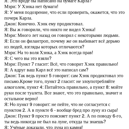
Я: Это вроде бы написано на бумаге Карла?
Мэри: У Хэнка нет бумаги!
Я: У меня подозрение, что если проверить, окажется, что это
почерк Карла.
Джон: Конечно. Хэнк ему продиктовал.
Я: Вы ж говорили, что никто не видел Хэнка!
Мэри: Много лет назад он говорил с некоторыми людьми.
Я: Если он филантроп, почему же он выбивает всё дерьмо
из людей, взгляды которых отличаются?
Мэри: Hа то воля Хэнка, а Хэнк всегда прав!
Я: С чего вы это взяли?
Мэри: Пункт 7 гласит: Всё, что говорит Хэнк правильно!
Я: А вдруг ваш Карл всё это написал сам?
Джон: Так ведь пункт 5 говорит: сам Хэнк продиктовал это
письмо.Кроме того, пункт 2 гласит: не злоупотребляйте
алкоголем, пункт 4: Питайтесь правильно, а пункт 8: мойте
руки после туалета. Все знают, что это правильно, значит и
остальное верно!
Я: Hо пункт 9 говорит: не пейте, что не согласуется с
пунктом 2. А в пункте 6 - вообще бред про луну из сыра!
Джон: Пункт 9 просто поясняет пункт 2. А по поводу 6-го,
ты ведь никогда не был на луне, откуда ты знаешь?
Я: Учёные доказали, что луна из камня!