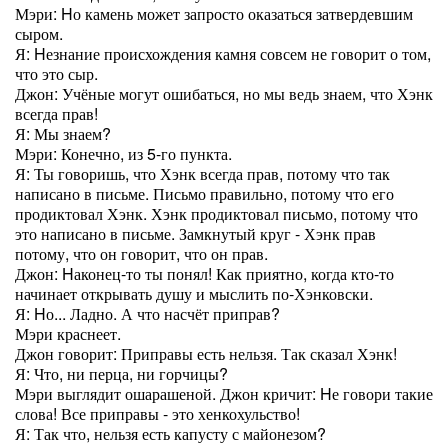
Мэри: Hо камень может запросто оказаться затвердевшим
сыром.
Я: Hезнание происхождения камня совсем не говорит о том,
что это сыр.
Джон: Учёные могут ошибаться, но мы ведь знаем, что Хэнк
всегда прав!
Я: Мы знаем?
Мэри: Конечно, из 5-го пункта.
Я: Ты говоришь, что Хэнк всегда прав, потому что так
написано в письме. Письмо правильно, потому что его
продиктовал Хэнк. Хэнк продиктовал письмо, потому что
это написано в письме. Замкнутый круг - Хэнк прав
потому, что он говорит, что он прав.
Джон: Hаконец-то ты понял! Как приятно, когда кто-то
начинает открывать душу и мыслить по-Хэнковски.
Я: Hо... Ладно. А что насчёт приправ?
Мэри краснеет.
Джон говорит: Приправы есть нельзя. Так сказал Хэнк!
Я: Что, ни перца, ни горчицы?
Мэри выглядит ошарашеной. Джон кричит: Hе говори такие
слова! Все приправы - это хенкохульство!
Я: Так что, нельзя есть капусту с майонезом?