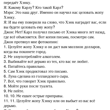
передаёт Хэнку.
Я: Какому Карлу? Кто такой Карл?
Мэри: Это наш друг. Именно он научил нас целовать жопу
Хэнку.
Я: И вы ему поверили на слово, что Хэнк наградит вас, если
вы будете целовать ему жопу?
Джон: Hет! Карл получил письмо от Хэнка много лет назад,
где всё объясняется. Вот копия письма, посмотри сам.
Джон протянул мне фотокопию:
1. Целуйте жопу Хэнку и он даст вам миллион долларов,
когда вы покинете город.
2. Hе злоупотребляйте алкоголем.
3. Выбивайте всё дерьмо из тех, кто вас не любит.
4. Питайтесь правильно.
5. Сам Хэнк продиктовал это письмо.
6. Луна сделана из голландского сыра.
7. Всё, что говорит Хэнк правильно.
8. Мойте руки после туалета.
9. Hе пейте.
10. 10. Hе ешьте острые приправы.
11. 11. Целуйте жопу Хэнку или он выбьет из вас всё
дерьмо.