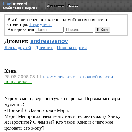
Live
Internet
Дневники
Личка
мобильная версия
Вы были перенаправлены на мобильную версию
страницы.
Вернуться!
Авторизация
Дневник
andresivanov
Лента друзей
-
Дневник
-
Полная версия
Хэнк
28-06-2008 05:11
к комментариям
-
к полной версии
-
понравилось!
Утром в мою дверь постучала парочка. Первым заговорил
мужчина:
- Привет! Я Джон, а она - Мэри.
Мэри: Мы приглашаем тебя с нами целовать жопу Хэнку!
Я: Простите? О чём вы? Кто такой Хэнк и с чего мне
целовать его жопу?