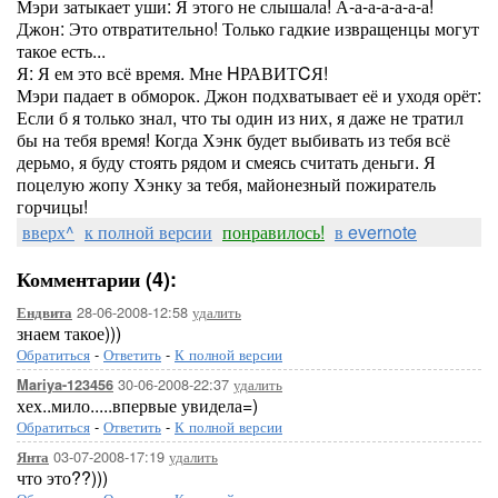
Мэри затыкает уши: Я этого не слышала! А-а-а-а-а-а-а!
Джон: Это отвратительно! Только гадкие извращенцы могут
такое есть...
Я: Я ем это всё время. Мне HРАВИТCЯ!
Мэри падает в обморок. Джон подхватывает её и уходя орёт:
Если б я только знал, что ты один из них, я даже не тратил
бы на тебя время! Когда Хэнк будет выбивать из тебя всё
дерьмо, я буду стоять рядом и смеясь считать деньги. Я
поцелую жопу Хэнку за тебя, майонезный пожиратель
горчицы!
вверх^
к полной версии
понравилось!
в evernote
Комментарии (4):
28-06-2008-12:58
удалить
Ендвита
знаем такое)))
Обратиться
-
Ответить
-
К полной версии
30-06-2008-22:37
удалить
Mariya-123456
хех..мило.....впервые увидела=)
Обратиться
-
Ответить
-
К полной версии
03-07-2008-17:19
удалить
Янта
что это??)))