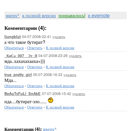
вверх^
к полной версии
понравилось!
в evernote
Комментарии (4):
04-07-2008-22:41
удалить
ljungblut
а что такое бутират?
Обратиться
-
Ответить
-
К полной версии
04-07-2008-23:26
удалить
_КиСа_007__Эт_Я
мда..хахахахааха=)))
Обратиться
-
Ответить
-
К полной версии
05-07-2008-16:33
удалить
true_pretty_girl
Мда...
Обратиться
-
Ответить
-
К полной версии
07-07-2008-15:42
удалить
BeAuTyFuLl_SnAkE
нда....бутират-зло......
Обратиться
-
Ответить
-
К полной версии
Комментарии (4):
вверх^