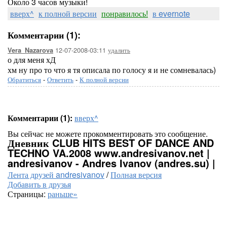
Около 3 часов музыки!
вверх^
к полной версии
понравилось!
в evernote
Комментарии (1):
12-07-2008-03:11
удалить
Vera_Nazarova
о для меня хД
хм ну про то что я тя описала по голосу я и не сомневалась)
Обратиться
-
Ответить
-
К полной версии
Комментарии (1):
вверх^
Вы сейчас не можете прокомментировать это сообщение.
Дневник CLUB HITS BEST OF DANCE AND
TECHNO VA.2008 www.andresivanov.net |
andresivanov - Andres Ivanov (andres.su) |
Лента друзей andresivanov
/
Полная версия
Добавить в друзья
Страницы:
раньше»