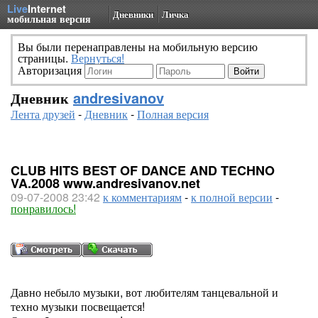
Live
Internet
Дневники
Личка
мобильная версия
Вы были перенаправлены на мобильную версию
страницы.
Вернуться!
Авторизация
Дневник
andresivanov
Лента друзей
-
Дневник
-
Полная версия
CLUB HITS BEST OF DANCE AND TECHNO
VA.2008 www.andresivanov.net
09-07-2008 23:42
к комментариям
-
к полной версии
-
понравилось!
Давно небыло музыки, вот любителям танцевальной и
техно музыки посвещается!