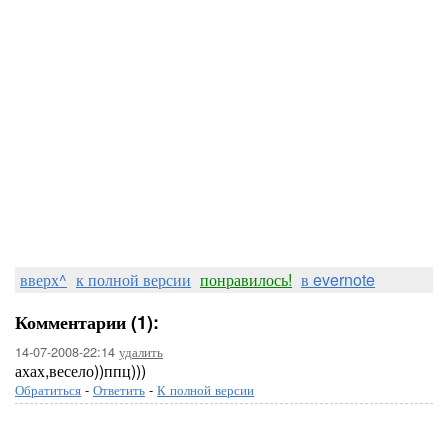
вверх^
к полной версии
понравилось!
в evernote
Комментарии (1):
14-07-2008-22:14
удалить
ахах,весело))ппц)))
Обратиться
-
Ответить
-
К полной версии