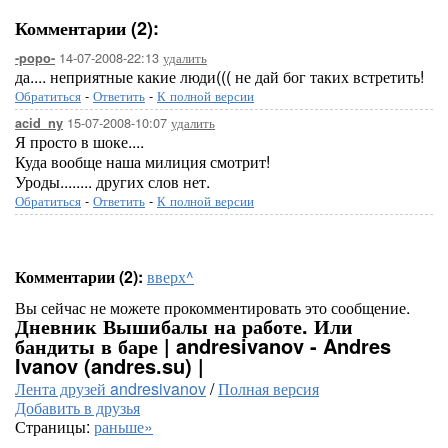
Комментарии (2):
14-07-2008-22:13
удалить
-popo-
да.... неприятные какие люди((( не дай бог таких встретить!
Обратиться
-
Ответить
-
К полной версии
15-07-2008-10:07
удалить
acid_ny
Я просто в шоке....
Куда вообще наша милиция смотрит!
Уроды........ других слов нет.
Обратиться
-
Ответить
-
К полной версии
Комментарии (2):
вверх^
Вы сейчас не можете прокомментировать это сообщение.
Дневник Вышибалы на работе. Или
бандиты в баре | andresivanov - Andres
Ivanov (andres.su) |
Лента друзей andresivanov
/
Полная версия
Добавить в друзья
Страницы:
раньше»