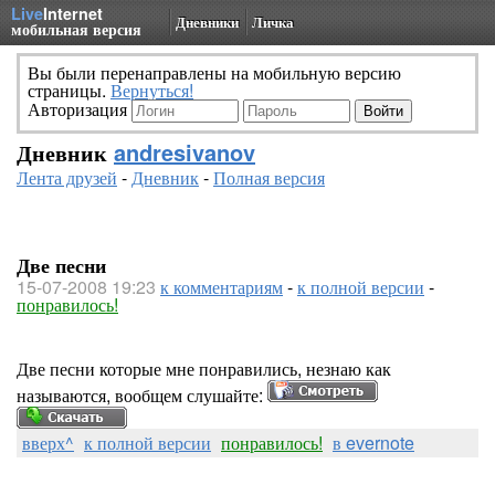
Live
Internet
Дневники
Личка
мобильная версия
Вы были перенаправлены на мобильную версию
страницы.
Вернуться!
Авторизация
Дневник
andresivanov
Лента друзей
-
Дневник
-
Полная версия
Две песни
15-07-2008 19:23
к комментариям
-
к полной версии
-
понравилось!
Две песни которые мне понравились, незнаю как
называются, вообщем слушайте:
вверх^
к полной версии
понравилось!
в evernote