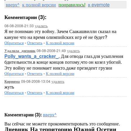
вверх^
к полной версии
понравилось!
в evernote
Комментарии (3):
08-08-2008-21:33
удалить
Я не понимаю эту войну. Зачем Саакашвилли сказал на
кануне что на время олимпийских игр её не будет?
Обратиться
-
Ответить
-
К полной версии
08-08-2008-21:49
удалить
Удалила_дневник
Polly_wants_a_cracker_
, Для отвода глаз.для усыпления
бдительности.в конце концов потому,что он козел убогий.
Эту войну не понимает никто.даже президент грузии
Обратиться
-
Ответить
-
К полной версии
09-08-2008-13:04
удалить
Кирияма
жуть
Обратиться
-
Ответить
-
К полной версии
Комментарии (3):
вверх^
Вы сейчас не можете прокомментировать это сообщение.
Дневник На территорию Южной Осетии