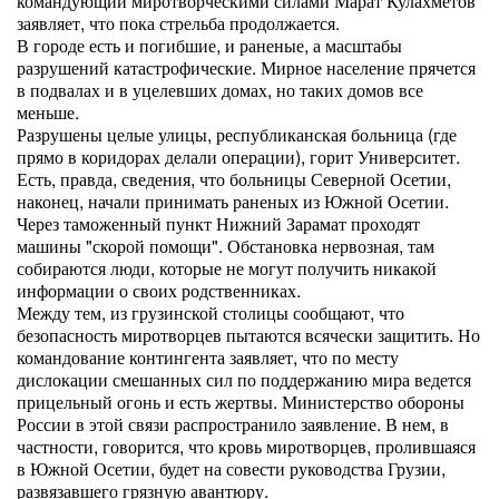
командующий миротворческими силами Марат Кулахметов
заявляет, что пока стрельба продолжается.
В городе есть и погибшие, и раненые, а масштабы
разрушений катастрофические. Мирное население прячется
в подвалах и в уцелевших домах, но таких домов все
меньше.
Разрушены целые улицы, республиканская больница (где
прямо в коридорах делали операции), горит Университет.
Есть, правда, сведения, что больницы Северной Осетии,
наконец, начали принимать раненых из Южной Осетии.
Через таможенный пункт Нижний Зарамат проходят
машины "скорой помощи". Обстановка нервозная, там
собираются люди, которые не могут получить никакой
информации о своих родственниках.
Между тем, из грузинской столицы сообщают, что
безопасность миротворцев пытаются всячески защитить. Но
командование контингента заявляет, что по месту
дислокации смешанных сил по поддержанию мира ведется
прицельный огонь и есть жертвы. Министерство обороны
России в этой связи распространило заявление. В нем, в
частности, говорится, что кровь миротворцев, пролившаяся
в Южной Осетии, будет на совести руководства Грузии,
развязавшего грязную авантюру.