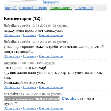
[показать]
вверх^
к полной версии
понравилось!
в evernote
Комментарии (12):
13-08-2008-04:08
удалить
Rafaelka-buse4ka
псц...у меня просто нет слов...ужас
Обратиться
-
Ответить
-
К полной версии
13-08-2008-04:10
удалить
Rafaelka-buse4ka
у нас над городом тоже истребители летают...говорят,чтоб
попугать людей...
Обратиться
-
Ответить
-
К полной версии
13-08-2008-04:20
удалить
Кирияма
это страшно,это кошмар!
грузию давно надо уже стереть с карты и уничтожить как
вид.
блин,какой же это ужас.
Обратиться
-
Ответить
-
К полной версии
13-08-2008-06:48
удалить
andresivanov
-Chucha-
, кто кого
Ответ на комментарий Rafaelka-buse4ka
#
пугает?
Обратиться
-
Ответить
-
К полной версии