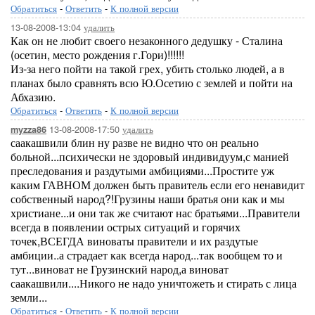
Обратиться
-
Ответить
-
К полной версии
13-08-2008-13:04
удалить
Как он не любит своего незаконного дедушку - Сталина
(осетин, место рождения г.Гори)!!!!!!
Из-за него пойти на такой грех, убить столько людей, а в
планах было сравнять всю Ю.Осетию с землей и пойти на
Абхазию.
Обратиться
-
Ответить
-
К полной версии
13-08-2008-17:50
удалить
myzza86
саакашвили блин ну разве не видно что он реально
больной...психически не здоровый индивидуум,с манией
преследования и раздутыми амбициями...Простите уж
каким ГАВНОМ должен быть правитель если его ненавидит
собственный народ?!Грузины наши братья они как и мы
христиане...и они так же считают нас братьями...Правители
всегда в появлении острых ситуаций и горячих
точек,ВСЕГДА виноваты правители и их раздутые
амбиции..а страдает как всегда народ...так вообщем то и
тут...виноват не Грузинский народ,а виноват
саакашвили....Никого не надо уничтожеть и стирать с лица
земли...
Обратиться
-
Ответить
-
К полной версии