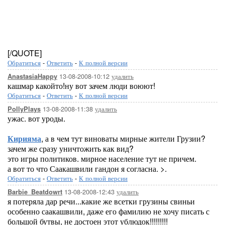
[/QUOTE]
Обратиться
-
Ответить
-
К полной версии
13-08-2008-10:12
удалить
AnastasiaHappy
кашмар какойто!ну вот зачем люди воюют!
Обратиться
-
Ответить
-
К полной версии
13-08-2008-11:38
удалить
PollyPlays
ужас. вот уроды.
Кирияма
, а в чем тут виноваты мирные жители Грузии?
зачем же сразу уничтожить как вид?
это игры политиков. мирное население тут не причем.
а вот то что Саакашвили гандон я согласна. >.
Обратиться
-
Ответить
-
К полной версии
13-08-2008-12:43
удалить
Barbie_Beatdowrt
я потеряла дар речи...какие же всетки грузины свиньи
особенно саакашвили, даже его фамилию не хочу писать с
большой бутвы, не достоен этот ублюдок!!!!!!!!!