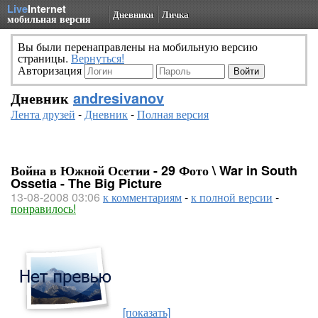
Live
Internet
Дневники
Личка
мобильная версия
Вы были перенаправлены на мобильную версию
страницы.
Вернуться!
Авторизация
Дневник
andresivanov
Лента друзей
-
Дневник
-
Полная версия
Война в Южной Осетии - 29 Фото \ War in South
Ossetia - The Big Picture
13-08-2008 03:06
к комментариям
-
к полной версии
-
понравилось!
[показать]