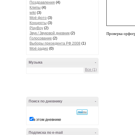
Поздравления
(4)
Клипы
(4)
wiki
(3)
Моё фото
(3)
Концерты
(3)
PlayBoy
(2)
Звук / Звуковой дневник
(2)
Проверка орфог
Голосование
(2)
Выборы презедента РФ 2008
(1)
Моё радио
(0)
Музыка
-
Все (1)
Поиск по дневнику
-
в этом дневнике
Подписка по e-mail
-