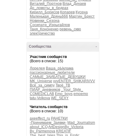
Виталий_Портнов
Влад_Дунаев
До_ломоты_в_бедрах
Кирилл_Борисов
Копарев
Кусена
Маленькая_Дрянь666
Мартин_Брест
Новинки_Сезона
Сосипатр_Изрыгайлов
Таня_Кононенко
ревень_скво
электричество
Сообщества
-
Участник сообществ
(Всего в списке: 15)
Лорелея
Ваша_рЫклама
пассионарные_любители
САМЫЕ_ЗАИБАТЫЕ_ДЕВУШКИ
MK_Universe
vvvENTER_SHIKARIVVV
Всё_за_симпу
Твоё_ТВ
ПИАР_дневников
_Your_Style_
COMEDICLAB
Emo_boys
emoemo
tatu-Volkova
WE_SEXY
Читатель сообществ
(Всего в списке: 10)
axeeffect_ru
РАНЕТКИ
-Принимаем_Заявки-
Mad_Journalism
about_ICQ
ArtDesignBy_Victoria
By_Parmenova
KREATIF
The_best_tales
This_is_Erotic