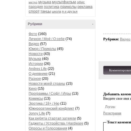
мультфильм
музыка
офис
метро
приколы
реклама
пародия
политика
спорт
танцы
школа
я и друзья
Рубрики
-
Фото
(160)
Личное / Моё / О себе
(74)
Рубрики:
Видео
Видео
(57)
Юмор / Приколы
(45)
Новости
(43)
Музыка
(40)
Истории
(26)
Andres Life
(22)
Комментироват
О дневнике
(21)
Разное
(20)
Новости моей страны
(15)
Кино
(15)
Программы / Софт / Игры
(13)
Добавить комм
Комиксы
(13)
Введите свое имя и
Эротика / 18+ / Ню
(11)
Южноосетинский конфликт
(7)
Регистрация
Jonny Life
(7)
Как ребята стартап затеяли
(5)
Текст коммен
Гаджеты / Устройства / Hardware
(5)
Опросы и Голосования
(4)