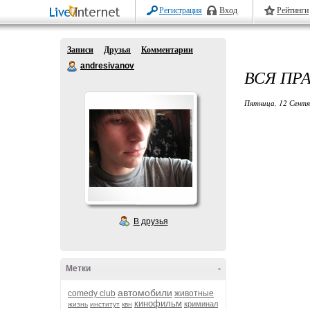
Регистрация
Вход
Рейтинги
Записи
Друзья
Комментарии
andresivanov
ВСЯ ПРА
Пятница, 12 Сентя
В друзья
Метки
-
автомобили
comedy club
животные
кинофильм
криминал
жизнь
институт
квн