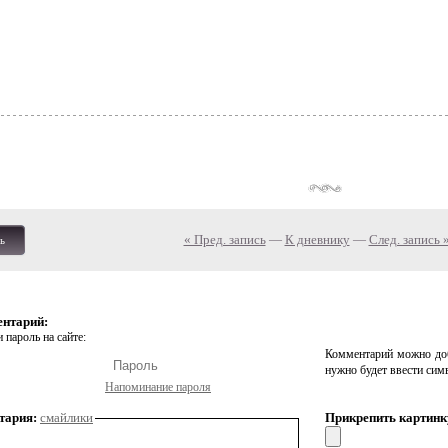
« Пред. запись
—
К дневнику
—
След. запись 
ь
ентарий:
 пароль на сайте:
Комментарий можно доб
нужно будет ввести сим
Напоминание пароля
тария:
смайлики
Прикрепить картинк