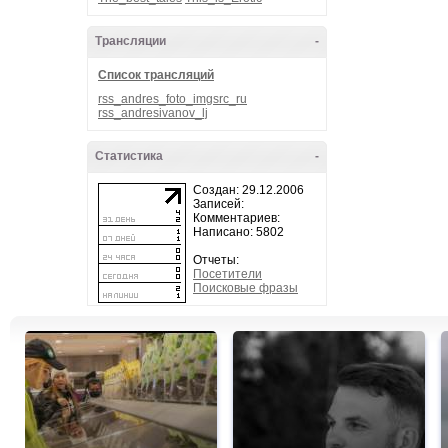
Трансляции
-
Список трансляций
rss_andres_foto_imgsrc_ru
rss_andresivanov_lj
Статистика
-
Создан: 29.12.2006
Записей:
Комментариев:
Написано: 5802
Отчеты:
Посетители
Поисковые фразы