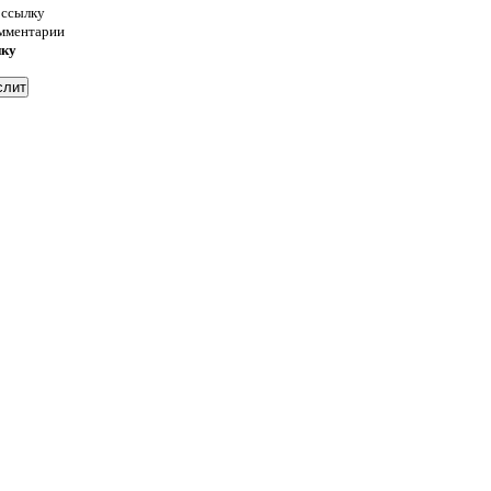
 ссылку
омментарии
нку