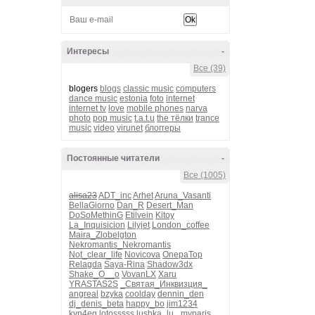
Интересы
-
Все (39)
blogers
blogs
classic music
computers
dance music
estonia
foto
internet
internet tv
love
mobile phones
narva
photo
pop music
t.a.t.u
the тёлки
trance
music
video
virunet
блоггеры
Постоянные читатели
-
Все (1005)
alisa23
ADT_inc
Arhet
Aruna_Vasanti
BellaGiorno
Dan_R
Desert_Man
DoSoMethinG
Etilvein
Kitoy
La_Inquisicion
Lilyjet
London_coffee
Maira_Zlobelgton
Nekromantis_Nekromantis
Not_clear_life
Novicova
OnepaTop
Relagda
Saya-Rina
Shadow3dx
Shake_O__o
VovanLX
Xaru
YRASTAS2S
_Святая_Инквизция_
angreal
bzyka
coolday
dennin_den
dj_denis_beta
happy_bo
jim1234
kvn4eg
lotosssss
lushka_lu_
myparis