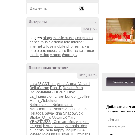
Интересы
-
Все (39)
blogers
blogs
classic music
computers
dance music
estonia
foto
internet
internet tv
love
mobile phones
narva
photo
pop music
t.a.t.u
the тёлки
trance
music
video
virunet
блоггеры
Постоянные читатели
-
Все (1005)
Комментироват
alisa23
ADT_inc
Arhet
Aruna_Vasanti
BellaGiorno
Dan_R
Desert_Man
DoSoMethinG
Etilvein
Kitoy
La_Inquisicion
Lilyjet
London_coffee
Maira_Zlobelgton
Nekromantis_Nekromantis
Добавить комм
Not_clear_life
Novicova
OnepaTop
Введите свое имя и
Relagda
Saya-Rina
Shadow3dx
Shake_O__o
VovanLX
Xaru
YRASTAS2S
_Святая_Инквизция_
angreal
bzyka
coolday
dennin_den
Регистрация
dj_denis_beta
happy_bo
jim1234
kvn4eg
lotosssss
lushka_lu_
myparis