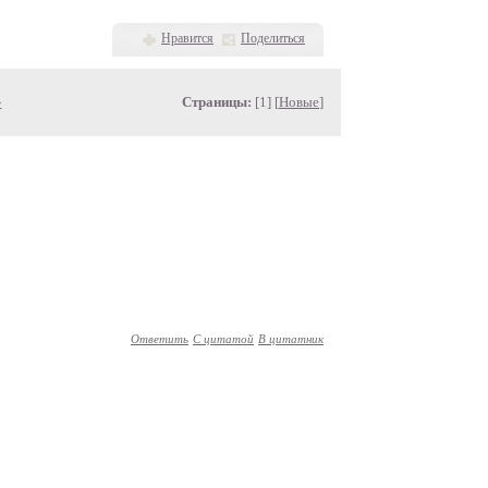
Нравится
Поделиться
»
Страницы:
[1] [
Новые
]
Ответить
С цитатой
В цитатник