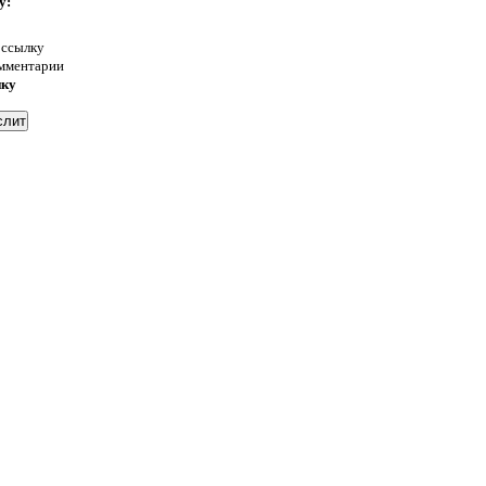
у:
 ссылку
омментарии
нку