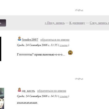
« Пред. запись
—
К дневнику
—
След. запись 
ь
Sender2007
обратиться по имени
Среда, 24 Сентября 2008 г. 13:55 (
ссылка
)
Ггггггггггы? прикольненько-о-о-о...
ди_кость
обратиться по имени
Среда, 24 Сентября 2008 г. 14:53 (
ссылка
)
ахахахахахаах