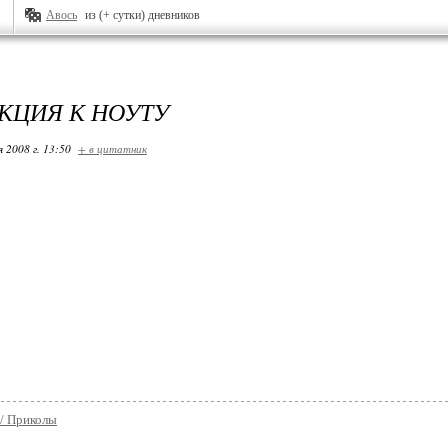
Авось
из (+ сутки) дневников
КЦИЯ К НОУТУ
я 2008 г. 13:50
+ в цитатник
/ Приколы