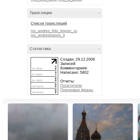
Трансляции
-
Список трансляций
rss_andres_foto_imgsrc_ru
rss_andresivanov_lj
Статистика
-
Создан: 29.12.2006
Записей:
Комментариев:
Написано: 5802
Отчеты:
Посетители
Поисковые фразы