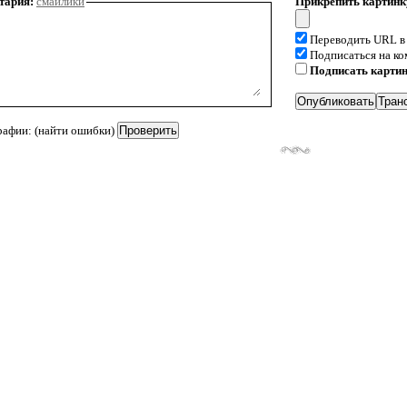
тария:
смайлики
Прикрепить картинк
Переводить URL в
Подписаться на к
Подписать карти
рафии: (найти ошибки)