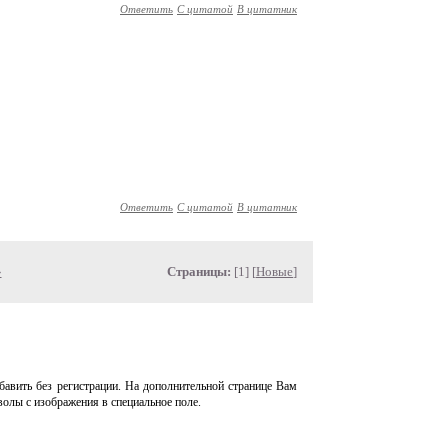
Ответить
С цитатой
В цитатник
Ответить
С цитатой
В цитатник
»
Страницы:
[1] [
Новые
]
авить без регистрации. На дополнительной странице Вам
волы с изображения в специальное поле.