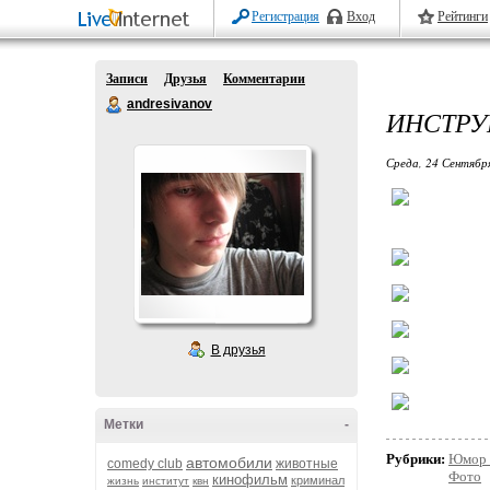
Регистрация
Вход
Рейтинги
Записи
Друзья
Комментарии
andresivanov
ИНСТРУ
Среда, 24 Сентябр
В друзья
Метки
-
Рубрики:
Юмор 
автомобили
comedy club
животные
Фото
кинофильм
криминал
жизнь
институт
квн