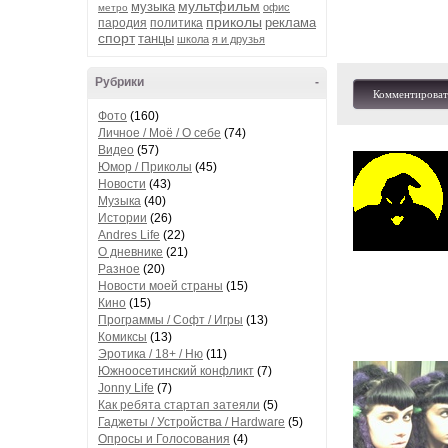
мультфильм
музыка
офис
метро
приколы
реклама
пародия
политика
спорт
танцы
школа
я и друзья
Рубрики
-
Комментироват
Фото
(160)
Личное / Моё / О себе
(74)
Видео
(57)
Юмор / Приколы
(45)
Новости
(43)
Музыка
(40)
Истории
(26)
Andres Life
(22)
О дневнике
(21)
Разное
(20)
Новости моей страны
(15)
Кино
(15)
Программы / Софт / Игры
(13)
Комиксы
(13)
Эротика / 18+ / Ню
(11)
Южноосетинский конфликт
(7)
Jonny Life
(7)
Как ребята стартап затеяли
(5)
Гаджеты / Устройства / Hardware
(5)
Опросы и Голосования
(4)