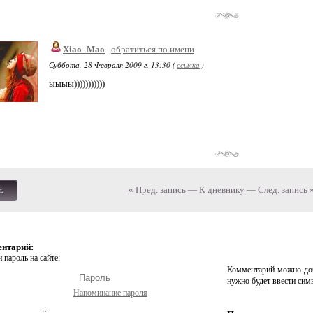
Xiao_Mao
обратиться по имени
Суббота, 28 Февраля 2009 г. 13:30 (
ссылка
)
ыыыы)))))))))))
« Пред. запись
—
К дневнику
—
След. запись 
ь
ентарий:
 пароль на сайте:
Комментарий можно доб
нужно будет ввести сим
Напоминание пароля