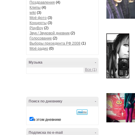
Поздравления
(4)
Клипы
(4)
wiki
(3)
Моё фото
(3)
Концерты
(3)
PlayBoy
(2)
Звук / Звуковой дневник
(2)
Голосование
(2)
Выборы презедента РФ 2008
(1)
Моё радио
(0)
Музыка
-
Все (1)
Поиск по дневнику
-
в этом дневнике
Подписка по e-mail
-