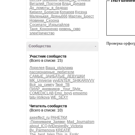
Текст коммен
Виталий_Портнов
Влад_Дунаев
До_ломоты_в_бедрах
Кирилл_Борисов
Копарев
Кусена
Маленькая_Дрянь666
Мартин_Брест
Новинки_Сезона
Сосипатр_Изрыгайлов
Таня_Кононенко
ревень_скво
электричество
Проверка орфог
Сообщества
-
Участник сообществ
(Всего в списке: 15)
Лорелея
Ваша_рЫклама
пассионарные_любители
САМЫЕ_ЗАИБАТЫЕ_ДЕВУШКИ
MK_Universe
vvvENTER_SHIKARIVVV
Всё_за_симпу
Твоё_ТВ
ПИАР_дневников
_Your_Style_
COMEDICLAB
Emo_boys
emoemo
tatu-Volkova
WE_SEXY
Читатель сообществ
(Всего в списке: 10)
axeeffect_ru
РАНЕТКИ
-Принимаем_Заявки-
Mad_Journalism
about_ICQ
ArtDesignBy_Victoria
By_Parmenova
KREATIF
The_best_tales
This_is_Erotic