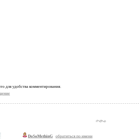
то для удобства комментирования.
щение
DoSoMethinG
обратиться по имени