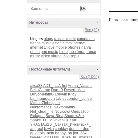
Проверка орфог
Интересы
-
Все (39)
blogers
blogs
classic music
computers
dance music
estonia
foto
internet
internet tv
love
mobile phones
narva
photo
pop music
t.a.t.u
the тёлки
trance
music
video
virunet
блоггеры
Постоянные читатели
-
Все (1005)
alisa23
ADT_inc
Arhet
Aruna_Vasanti
BellaGiorno
Dan_R
Desert_Man
DoSoMethinG
Etilvein
Kitoy
La_Inquisicion
Lilyjet
London_coffee
Maira_Zlobelgton
Nekromantis_Nekromantis
Not_clear_life
Novicova
OnepaTop
Relagda
Saya-Rina
Shadow3dx
Shake_O__o
VovanLX
Xaru
YRASTAS2S
_Святая_Инквизция_
angreal
bzyka
coolday
dennin_den
dj_denis_beta
happy_bo
jim1234
kvn4eg
lotosssss
lushka_lu_
myparis