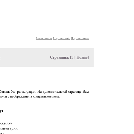
Ответить
С цитатой
В цитатник
»
Страницы:
[1] [
Новые
]
авить без регистрации. На дополнительной странице Вам
волы с изображения в специальное поле.
у:
 ссылку
омментарии
нку