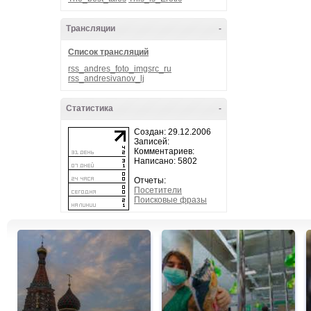
Трансляции
-
Список трансляций
rss_andres_foto_imgsrc_ru
rss_andresivanov_lj
Статистика
-
Создан: 29.12.2006
Записей:
Комментариев:
Написано: 5802
Отчеты:
Посетители
Поисковые фразы