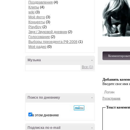
Поздравления
(4)
Клипы
(4)
wiki
(3)
Моё фото
(3)
Концерты
(3)
PlayBoy
(2)
Звук / Звуковой дневник
(2)
Голосование
(2)
Выборы презедента РФ 2008
(1)
Моё радио
(0)
Комментироват
Музыка
-
Все (1)
Добавить комм
Введите свое имя и
Поиск по дневнику
-
Регистрация
Текст коммен
в этом дневнике
Подписка по e-mail
-