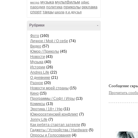
мультфильм
музыка
офис
метро
приколы
реклама
пародия
политика
спорт
танцы
школа
я и друзья
Рубрики
-
Фото
(160)
Личное / Моё / О себе
(74)
Видео
(57)
Юмор / Приколы
(45)
Новости
(43)
Музыка
(40)
Истории
(26)
Andres Life
(22)
О дневнике
(21)
Разное
(20)
Cообщение скры
Новости моей страны
(15)
Прочитать сооб
Кино
(15)
Программы / Софт / Игры
(13)
Комиксы
(13)
Эротика / 18+ / Ню
(11)
Южноосетинский конфликт
(7)
Jonny Life
(7)
Как ребята стартап затеяли
(5)
Гаджеты / Устройства / Hardware
(5)
Опросы и Голосования
(4)