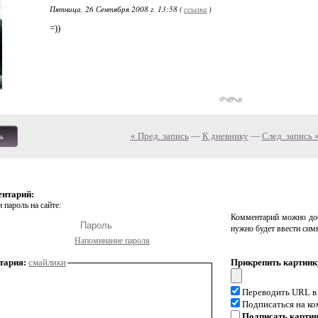
Пятница, 26 Сентября 2008 г. 13:58 (
ссылка
)
=))
« Пред. запись
—
К дневнику
—
След. запись 
ь
ентарий:
 пароль на сайте:
Комментарий можно доб
нужно будет ввести сим
Напоминание пароля
тария:
смайлики
Прикрепить картинк
Переводить URL в
Подписаться на к
Подписать карти