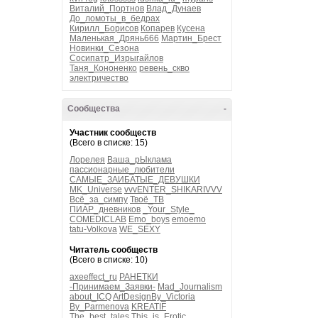
Виталий_Портнов
Влад_Дунаев
До_ломоты_в_бедрах
Кирилл_Борисов
Копарев
Кусена
Маленькая_Дрянь666
Мартин_Брест
Новинки_Сезона
Сосипатр_Изрыгайлов
Таня_Кононенко
ревень_скво
электричество
Сообщества
-
Участник сообществ
(Всего в списке: 15)
Лорелея
Ваша_рЫклама
пассионарные_любители
САМЫЕ_ЗАИБАТЫЕ_ДЕВУШКИ
MK_Universe
vvvENTER_SHIKARIVVV
Всё_за_симпу
Твоё_ТВ
ПИАР_дневников
_Your_Style_
COMEDICLAB
Emo_boys
emoemo
tatu-Volkova
WE_SEXY
Читатель сообществ
(Всего в списке: 10)
axeeffect_ru
РАНЕТКИ
-Принимаем_Заявки-
Mad_Journalism
about_ICQ
ArtDesignBy_Victoria
By_Parmenova
KREATIF
The_best_tales
This_is_Erotic