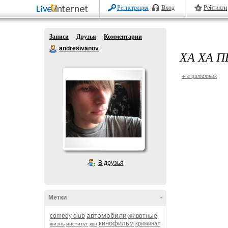
Регистрация
Вход
Рейтинги
Записи
Друзья
Комментарии
andresivanov
ХА ХА 
+ в цитатник
В друзья
Метки
-
автомобили
comedy club
животные
кинофильм
криминал
жизнь
институт
квн