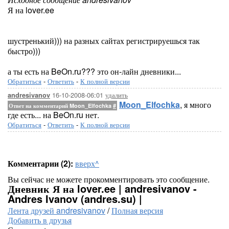
Я на lover.ee
шустренький))) на разных сайтах регистрируешься так
быстро)))
а ты есть на BeOn.ru??? это он-лайн дневники...
Обратиться
-
Ответить
-
К полной версии
16-10-2008-06:01
удалить
andresivanov
Moon_Elfochka
, я много
Ответ на комментарий Moon_Elfochka
#
где есть... на BeOn.ru нет.
Обратиться
-
Ответить
-
К полной версии
Комментарии (2):
вверх^
Вы сейчас не можете прокомментировать это сообщение.
Дневник Я на lover.ee | andresivanov -
Andres Ivanov (andres.su) |
Лента друзей andresivanov
/
Полная версия
Добавить в друзья