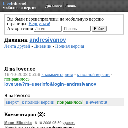
Live
Internet
Дневники
Личка
мобильная версия
Вы были перенаправлены на мобильную версию
страницы.
Вернуться!
Авторизация
Дневник
andresivanov
Лента друзей
-
Дневник
-
Полная версия
Я на lover.ee
16-10-2008 05:56
к комментариям
-
к полной версии
-
понравилось!
lover.ee/?m=userinfo&login=andresivanov
Я на lover.ee
вверх^
к полной версии
понравилось!
в evernote
Комментарии (2):
16-10-2008-05:59
удалить
Moon_Elfochka
Исходное сообщение andresivanov