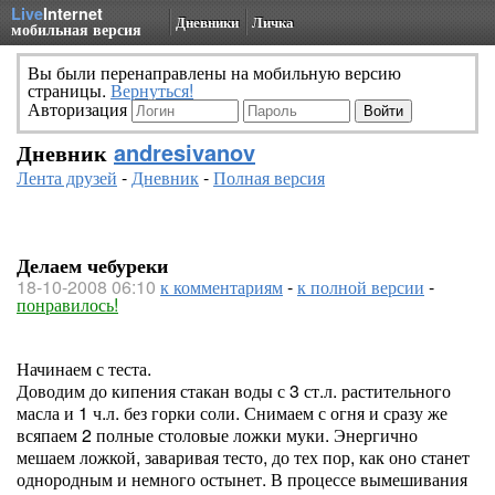
Live
Internet
Дневники
Личка
мобильная версия
Вы были перенаправлены на мобильную версию
страницы.
Вернуться!
Авторизация
Дневник
andresivanov
Лента друзей
-
Дневник
-
Полная версия
Делаем чебуреки
18-10-2008 06:10
к комментариям
-
к полной версии
-
понравилось!
Начинаем с теста.
Доводим до кипения стакан воды с 3 ст.л. растительного
масла и 1 ч.л. без горки соли. Снимаем с огня и сразу же
всяпаем 2 полные столовые ложки муки. Энергично
мешаем ложкой, заваривая тесто, до тех пор, как оно станет
однородным и немного остынет. В процессе вымешивания