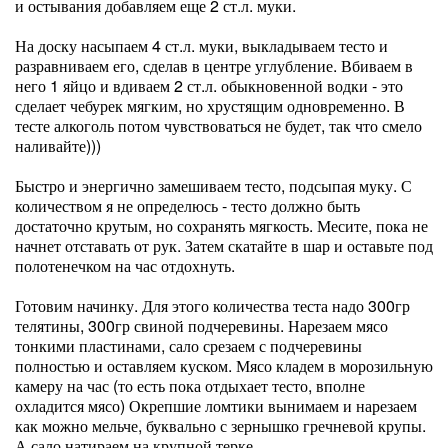
и остывания добавляем еще 2 ст.л. муки.
На доску насыпаем 4 ст.л. муки, выкладываем тесто и
разравниваем его, сделав в центре углубление. Вбиваем в
него 1 яйцо и вдиваем 2 ст.л. обыкновенной водки - это
сделает чебурек мягким, но хрустящим одновременно. В
тесте алкоголь потом чувствоваться не будет, так что смело
наливайте)))
Быстро и энергично замешиваем тесто, подсыпая муку. С
количеством я не определюсь - тесто должно быть
достаточно крутым, но сохранять мягкость. Месите, пока не
начнет отставать от рук. Затем скатайте в шар и оставьте под
полотенечком на час отдохнуть.
Готовим начинку. Для этого количества теста надо 300гр
телятины, 300гр свиной подчеревины. Нарезаем мясо
тонкими пластинами, сало срезаем с подчеревины
полностью и оставляем куском. Мясо кладем в морозильную
камеру на час (то есть пока отдыхает тесто, вполне
охладится мясо) Окрепшие ломтики вынимаем и нарезаем
как можно мельче, буквально с зернышко гречневой крупы.
А сало натираем на крупной терке.