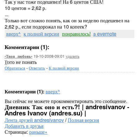
Так у нас тоже подешевел! На 6 центов США!
10 центов = 2,62 р.
...
Только вот сложно понять, как он за неделю подешевел на
2,62 р., если подорожал на 10 копеек?
вверх^
к полной версии
понравилось!
в evernote
Комментарии (1):
19-10-2008-09:01
удалить
-Твоя_любовь-
))это не понять
Обратиться
-
Ответить
-
К полной версии
Комментарии (1):
вверх^
Вы сейчас не можете прокомментировать это сообщение.
Дневник Так оно и есть?! | andresivanov -
Andres Ivanov (andres.su) |
Лента друзей andresivanov
/
Полная версия
Добавить в друзья
Страницы:
раньше»