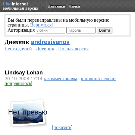
Live
Internet
Дневники
Личка
мобильная версия
Вы были перенаправлены на мобильную версию
страницы.
Вернуться!
Авторизация
Дневник
andresivanov
Лента друзей
-
Дневник
-
Полная версия
Lindsay Lohan
20-10-2008 17:14
к комментариям
-
к полной версии
-
понравилось!
[показать]