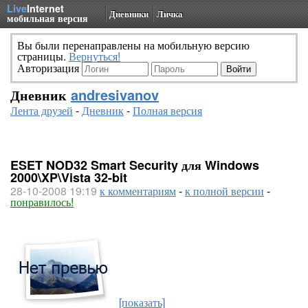
Live
Internet
Дневники
Личка
мобильная версия
Вы были перенаправлены на мобильную версию
страницы.
Вернуться!
Авторизация
Дневник
andresivanov
Лента друзей
-
Дневник
-
Полная версия
ESET NOD32 Smart Security для Windows
2000\XP\Vista 32-bit
28-10-2008 19:19
к комментариям
-
к полной версии
-
понравилось!
[показать]