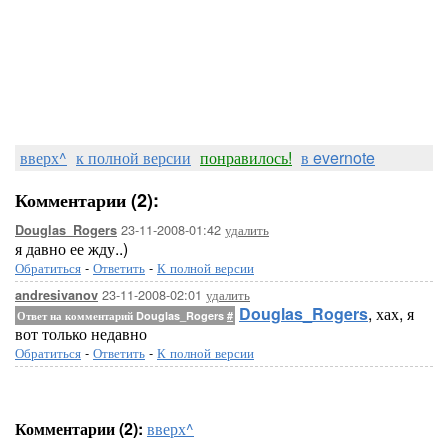
вверх^
к полной версии
понравилось!
в evernote
Комментарии (2):
23-11-2008-01:42
удалить
Douglas_Rogers
я давно ее жду..)
Обратиться
-
Ответить
-
К полной версии
23-11-2008-02:01
удалить
andresivanov
Douglas_Rogers
, хах, я
Ответ на комментарий Douglas_Rogers
#
вот только недавно
Обратиться
-
Ответить
-
К полной версии
Комментарии (2):
вверх^