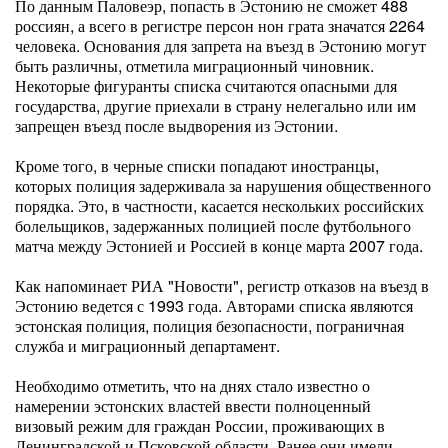
По данным Паловеэр, попасть в Эстонию не сможет 488
россиян, а всего в регистре персон нон грата значатся 2264
человека. Основания для запрета на въезд в Эстонию могут
быть различны, отметила миграционный чиновник.
Некоторые фигуранты списка считаются опасными для
государства, другие приехали в страну нелегально или им
запрещен въезд после выдворения из Эстонии.
Кроме того, в черные списки попадают иностранцы,
которых полиция задерживала за нарушения общественного
порядка. Это, в частности, касается нескольких российских
болельщиков, задержанных полицией после футбольного
матча между Эстонией и Россией в конце марта 2007 года.
Как напоминает РИА "Новости", регистр отказов на въезд в
Эстонию ведется с 1993 года. Авторами списка являются
эстонская полиция, полиция безопасности, пограничная
служба и миграционный департамент.
Необходимо отметить, что на днях стало известно о
намерении эстонских властей ввести полноценный
визовый режим для граждан России, проживающих в
Ленинградской и Псковской области. Ранее они имели