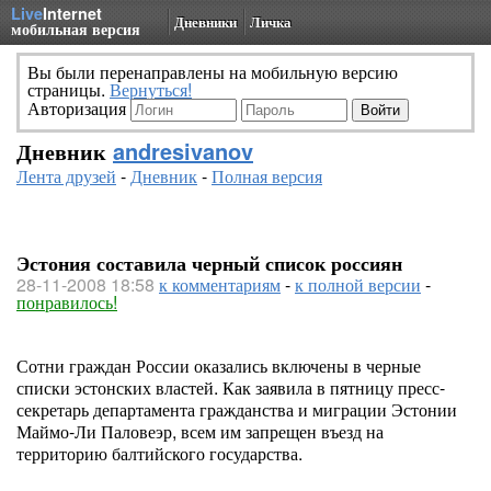
Live
Internet
Дневники
Личка
мобильная версия
Вы были перенаправлены на мобильную версию
страницы.
Вернуться!
Авторизация
Дневник
andresivanov
Лента друзей
-
Дневник
-
Полная версия
Эстония составила черный список россиян
28-11-2008 18:58
к комментариям
-
к полной версии
-
понравилось!
Сотни граждан России оказались включены в черные
списки эстонских властей. Как заявила в пятницу пресс-
секретарь департамента гражданства и миграции Эстонии
Маймо-Ли Паловеэр, всем им запрещен въезд на
территорию балтийского государства.