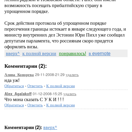
возможность посещать прибалтийскую страну в
упрощенном порядке.
Срок действия протокола об упрощенном порядке
пересечения границы истекает в январе следующего года, и
министр внутренних дел Эстонии Юри Пихл уже сообщил
депутатам парламента, что россиянам скоро придется
оформлять визы.
вверх^
к полной версии
понравилось!
в evernote
Комментарии (2):
29-11-2008-21:29
удалить
Алина_Конорева
нда уж!
Обратиться
-
Ответить
-
К полной версии
01-12-2008-15:25
удалить
Alex_Agalakoff
Что мона сказать С У К И ! ! !
Обратиться
-
Ответить
-
К полной версии
Комментарии (2):
вверх^