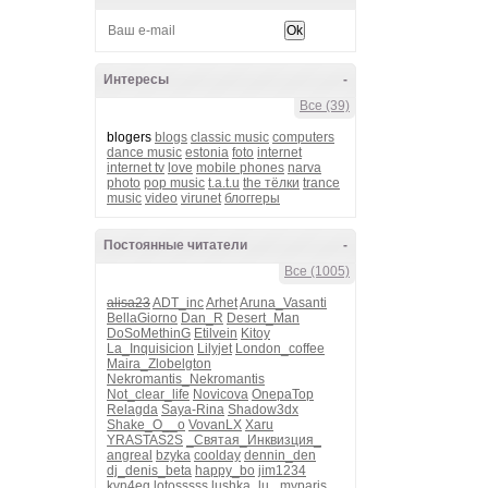
Интересы
-
Все (39)
blogers
blogs
classic music
computers
dance music
estonia
foto
internet
internet tv
love
mobile phones
narva
photo
pop music
t.a.t.u
the тёлки
trance
music
video
virunet
блоггеры
Постоянные читатели
-
Все (1005)
alisa23
ADT_inc
Arhet
Aruna_Vasanti
BellaGiorno
Dan_R
Desert_Man
DoSoMethinG
Etilvein
Kitoy
La_Inquisicion
Lilyjet
London_coffee
Maira_Zlobelgton
Nekromantis_Nekromantis
Not_clear_life
Novicova
OnepaTop
Relagda
Saya-Rina
Shadow3dx
Shake_O__o
VovanLX
Xaru
YRASTAS2S
_Святая_Инквизция_
angreal
bzyka
coolday
dennin_den
dj_denis_beta
happy_bo
jim1234
kvn4eg
lotosssss
lushka_lu_
myparis