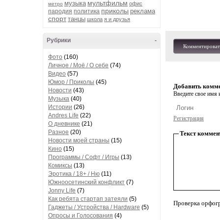
мультфильм
музыка
офис
метро
приколы
реклама
пародия
политика
спорт
танцы
школа
я и друзья
Рубрики
-
Комментироват
Фото
(160)
Личное / Моё / О себе
(74)
Видео
(57)
Юмор / Приколы
(45)
Добавить комм
Новости
(43)
Введите свое имя и
Музыка
(40)
Истории
(26)
Andres Life
(22)
Регистрация
О дневнике
(21)
Разное
(20)
Текст коммен
Новости моей страны
(15)
Кино
(15)
Программы / Софт / Игры
(13)
Комиксы
(13)
Эротика / 18+ / Ню
(11)
Южноосетинский конфликт
(7)
Jonny Life
(7)
Как ребята стартап затеяли
(5)
Проверка орфог
Гаджеты / Устройства / Hardware
(5)
Опросы и Голосования
(4)