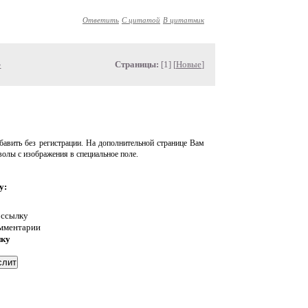
Ответить
С цитатой
В цитатник
»
Страницы:
[1] [
Новые
]
авить без регистрации. На дополнительной странице Вам
волы с изображения в специальное поле.
у:
 ссылку
омментарии
нку