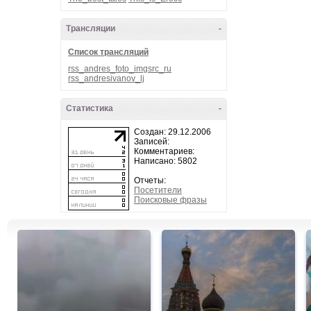
Трансляции
-
Список трансляций
rss_andres_foto_imgsrc_ru
rss_andresivanov_lj
Статистика
-
Создан: 29.12.2006
Записей:
Комментариев:
Написано: 5802
Отчеты:
Посетители
Поисковые фразы