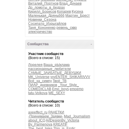
Виталий_Портнов
Влад_Дунаев
До_ломоты_в_бедрах
Кирилл_Борисов
Копарев
Кусена
Маленькая_Дрянь666
Мартин_Брест
Новинки_Сезона
Сосипатр_Изрыгайлов
Таня_Кононенко
ревень_скво
электричество
Сообщества
-
Участник сообществ
(Всего в списке: 15)
Лорелея
Ваша_рЫклама
пассионарные_любители
САМЫЕ_ЗАИБАТЫЕ_ДЕВУШКИ
MK_Universe
vvvENTER_SHIKARIVVV
Всё_за_симпу
Твоё_ТВ
ПИАР_дневников
_Your_Style_
COMEDICLAB
Emo_boys
emoemo
tatu-Volkova
WE_SEXY
Читатель сообществ
(Всего в списке: 10)
axeeffect_ru
РАНЕТКИ
-Принимаем_Заявки-
Mad_Journalism
about_ICQ
ArtDesignBy_Victoria
By_Parmenova
KREATIF
The_best_tales
This_is_Erotic