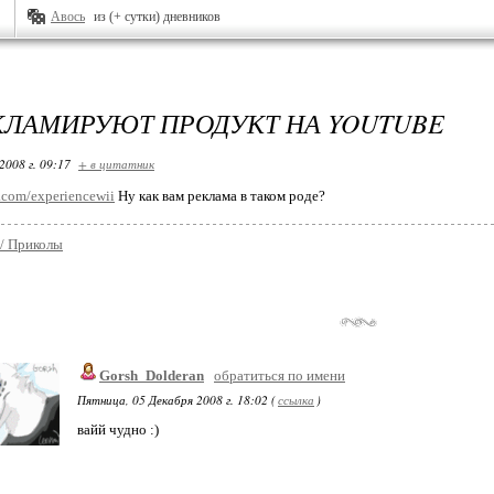
Авось
из (+ сутки) дневников
КЛАМИРУЮТ ПРОДУКТ НА YOUTUBE
2008 г. 09:17
+ в цитатник
e.com/experiencewii
Ну как вам реклама в таком роде?
/ Приколы
Gorsh_Dolderan
обратиться по имени
Пятница, 05 Декабря 2008 г. 18:02 (
ссылка
)
вайй чудно :)