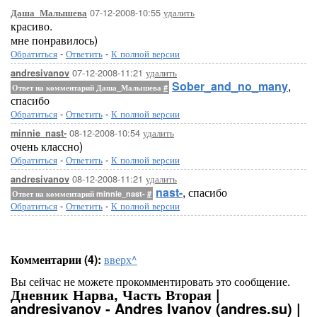
07-12-2008-10:55
удалить
Даша_Малышева
красиво.
мне понравилось)
Обратиться
-
Ответить
-
К полной версии
07-12-2008-11:21
удалить
andresivanov
Sober_and_no_many
,
Ответ на комментарий Даша_Малышева
#
спасибо
Обратиться
-
Ответить
-
К полной версии
08-12-2008-10:54
удалить
minnie_nast-
очень классно)
Обратиться
-
Ответить
-
К полной версии
08-12-2008-11:21
удалить
andresivanov
nast-
, спасибо
Ответ на комментарий minnie_nast-
#
Обратиться
-
Ответить
-
К полной версии
Комментарии (4):
вверх^
Вы сейчас не можете прокомментировать это сообщение.
Дневник Нарва, Часть Вторая |
andresivanov - Andres Ivanov (andres.su) |