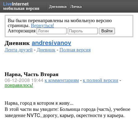
Live
Internet
Дневники
Личка
мобильная версия
Вы были перенаправлены на мобильную версию
страницы.
Вернуться!
Авторизация
Дневник
andresivanov
Лента друзей
-
Дневник
-
Полная версия
Нарва, Часть Вторая
06-12-2008 19:44
к комментариям
-
к полной версии
-
понравилось!
Нарва, город в котором я живу...
В этой части вы увидите: Больница города (часть), учебное
заведение NVTC, дорогу, карьер, окрестности у карьера.