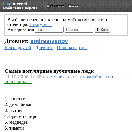
Live
Internet
Дневники
Личка
мобильная версия
Вы были перенаправлены на мобильную версию
страницы.
Вернуться!
Авторизация
Дневник
andresivanov
Лента друзей
-
Дневник
-
Полная версия
Самые популярные публичные люди
11-12-2008 14:36
к комментариям
-
к полной версии
-
понравилось!
1. ранетки
2. дима билан
3. путин
4. бритни спирс
5. медведев
6. тимати