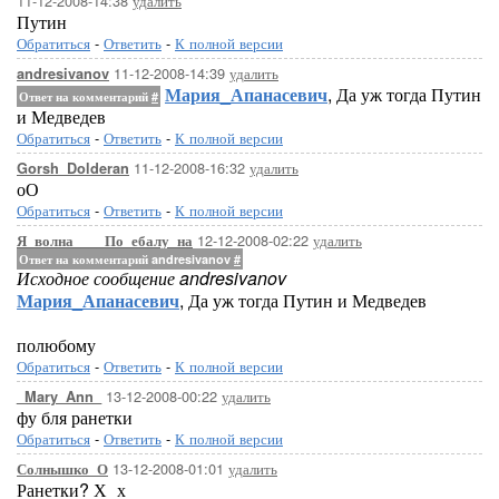
11-12-2008-14:38
удалить
Путин
Обратиться
-
Ответить
-
К полной версии
11-12-2008-14:39
удалить
andresivanov
Мария_Апанасевич
, Да уж тогда Путин
Ответ на комментарий
#
и Медведев
Обратиться
-
Ответить
-
К полной версии
11-12-2008-16:32
удалить
Gorsh_Dolderan
оО
Обратиться
-
Ответить
-
К полной версии
12-12-2008-02:22
удалить
Я_волна____По_ебалу_на
Ответ на комментарий andresivanov
#
Исходное сообщение andresivanov
Мария_Апанасевич
, Да уж тогда Путин и Медведев
полюбому
Обратиться
-
Ответить
-
К полной версии
13-12-2008-00:22
удалить
_Mary_Ann_
фу бля ранетки
Обратиться
-
Ответить
-
К полной версии
13-12-2008-01:01
удалить
Солнышко_О
Ранетки? Х_х