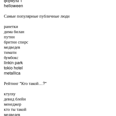
формула 1
helloween
Самые популярные публичные люди
ранетки
дима билан
путин
бритни спирс
медведев
тимати
бумбокс
linkin park
tokio hotel
metallica
Рейтинг "Кто такой…?"
ктулху
девид блейн
менеджер
кто ты такой
медведев