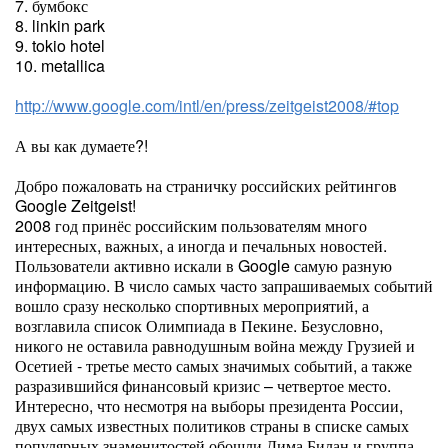
7. бумбокс
8. linkin park
9. tokio hotel
10. metallica
http://www.google.com/intl/en/press/zeitgeist2008/#top
А вы как думаете?!
Добро пожаловать на страничку российских рейтингов
Google Zeitgeist!
2008 год принёс российским пользователям много
интересных, важных, а иногда и печальных новостей.
Пользователи активно искали в Google самую разную
информацию. В число самых часто запрашиваемых событий
вошло сразу несколько спортивных мероприятий, а
возглавила список Олимпиада в Пекине. Безусловно,
никого не оставила равнодушным война между Грузией и
Осетией - третье место самых значимых событий, а также
разразившийся финансовый кризис – четвертое место.
Интересно, что несмотря на выборы президента России,
двух самых известных политиков страны в списке самых
популярных знаменитостей обошли Дима Билан и группа