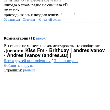
18-12-2008-23:09
удалить
Солнышко_О
никогда о таком радио не слышала xD
ну та пох...
присоединяюсь к поздравлениям ^_____^
Обратиться
-
Ответить
-
К полной версии
Комментарии (1):
вверх^
Вы сейчас не можете прокомментировать это сообщение.
Дневник Kiss Fm - Brithday | andresivanov
- Andres Ivanov (andres.su) |
Лента друзей andresivanov
/
Полная версия
Добавить в друзья
Страницы:
раньше»