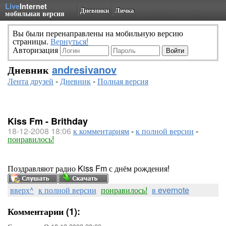
Live
Internet
Дневники
Личка
мобильная версия
Вы были перенаправлены на мобильную версию
страницы.
Вернуться!
Авторизация
Дневник
andresivanov
Лента друзей
-
Дневник
-
Полная версия
Kiss Fm - Brithday
18-12-2008 18:06
к комментариям
-
к полной версии
-
понравилось!
Поздравляют радио Kiss Fm с днём рождения!
вверх^
к полной версии
понравилось!
в evernote
Комментарии (1):