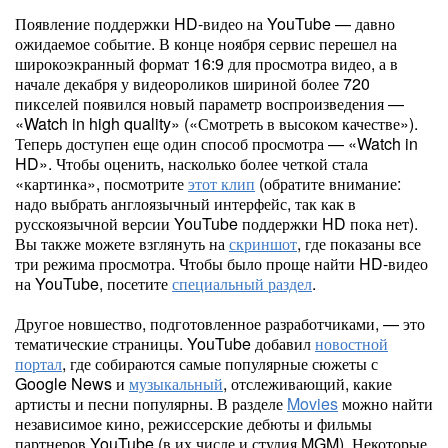
Появление поддержки HD-видео на YouTube — давно
ожидаемое событие. В конце ноября сервис перешел на
широкоэкранный формат 16:9 для просмотра видео, а в
начале декабря у видеороликов шириной более 720
пикселей появился новый параметр воспроизведения —
«Watch in high quality» («Смотреть в высоком качестве»).
Теперь доступен еще один способ просмотра — «Watch in
HD». Чтобы оценить, насколько более четкой стала
«картинка», посмотрите
этот клип
(обратите внимание:
надо выбрать англоязычный интерфейс, так как в
русскоязычной версии YouTube поддержки HD пока нет).
Вы также можете взглянуть на
скриншот
, где показаны все
три режима просмотра. Чтобы было проще найти HD-видео
на YouTube, посетите
специальный раздел
.
Другое новшество, подготовленное разработчиками, — это
тематические страницы. YouTube добавил
новостной
портал
, где собираются самые популярные сюжеты с
Google News и
музыкальный
, отслеживающий, какие
артисты и песни популярны. В разделе
Movies
можно найти
независимое кино, режиссерские дебюты и фильмы
партнеров YouTube (в их числе и студия MGM). Некоторые