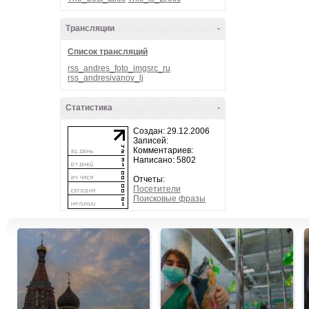
Трансляции
-
Список трансляций
rss_andres_foto_imgsrc_ru
rss_andresivanov_lj
Статистика
-
Создан: 29.12.2006
Записей:
Комментариев:
Написано: 5802
Отчеты:
Посетители
Поисковые фразы