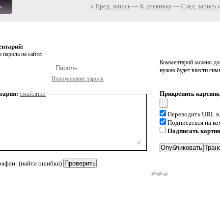
« Пред. запись
—
К дневнику
—
След. запись 
ь
ентарий:
 пароль на сайте:
Комментарий можно доб
нужно будет ввести сим
Напоминание пароля
тария:
смайлики
Прикрепить картинк
Переводить URL в
Подписаться на к
Подписать карти
рафии: (найти ошибки)