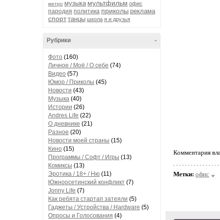
мультфильм
музыка
офис
метро
приколы
реклама
пародия
политика
спорт
танцы
школа
я и друзья
Рубрики
-
Фото
(160)
Личное / Моё / О себе
(74)
Видео
(57)
Юмор / Приколы
(45)
Новости
(43)
Музыка
(40)
Истории
(26)
Andres Life
(22)
О дневнике
(21)
Разное
(20)
Новости моей страны
(15)
Кино
(15)
Комментария вла
Программы / Софт / Игры
(13)
Комиксы
(13)
Эротика / 18+ / Ню
(11)
Метки:
офис
Южноосетинский конфликт
(7)
Jonny Life
(7)
Как ребята стартап затеяли
(5)
Гаджеты / Устройства / Hardware
(5)
Опросы и Голосования
(4)