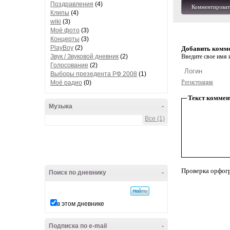
Поздравления
(4)
Комментироват
Клипы
(4)
wiki
(3)
Моё фото
(3)
Концерты
(3)
PlayBoy
(2)
Добавить комм
Звук / Звуковой дневник
(2)
Введите свое имя и
Голосование
(2)
Выборы презедента РФ 2008
(1)
Регистрация
Моё радио
(0)
Текст коммен
Музыка
-
Все (1)
Проверка орфог
Поиск по дневнику
-
в этом дневнике
Подписка по e-mail
-