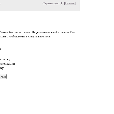
»
Страницы:
[1] [
Новые
]
авить без регистрации. На дополнительной странице Вам
волы с изображения в специальное поле.
у:
 ссылку
омментарии
нку