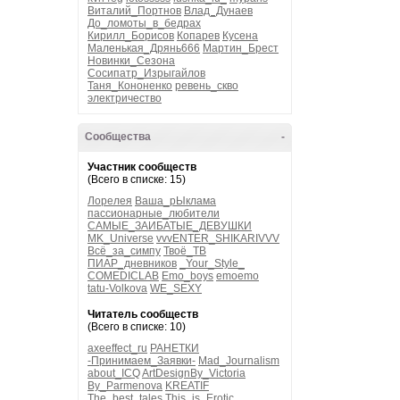
Виталий_Портнов
Влад_Дунаев
До_ломоты_в_бедрах
Кирилл_Борисов
Копарев
Кусена
Маленькая_Дрянь666
Мартин_Брест
Новинки_Сезона
Сосипатр_Изрыгайлов
Таня_Кононенко
ревень_скво
электричество
Сообщества
-
Участник сообществ
(Всего в списке: 15)
Лорелея
Ваша_рЫклама
пассионарные_любители
САМЫЕ_ЗАИБАТЫЕ_ДЕВУШКИ
MK_Universe
vvvENTER_SHIKARIVVV
Всё_за_симпу
Твоё_ТВ
ПИАР_дневников
_Your_Style_
COMEDICLAB
Emo_boys
emoemo
tatu-Volkova
WE_SEXY
Читатель сообществ
(Всего в списке: 10)
axeeffect_ru
РАНЕТКИ
-Принимаем_Заявки-
Mad_Journalism
about_ICQ
ArtDesignBy_Victoria
By_Parmenova
KREATIF
The_best_tales
This_is_Erotic