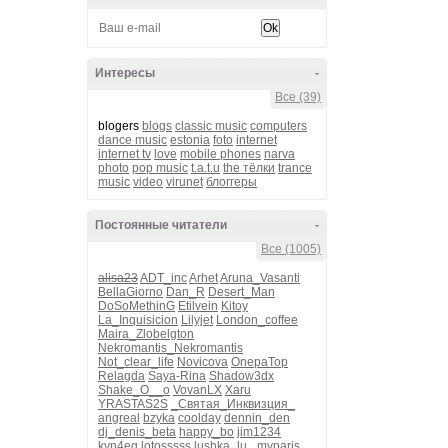
Интересы
-
Все (39)
blogers
blogs
classic music
computers
dance music
estonia
foto
internet
internet tv
love
mobile phones
narva
photo
pop music
t.a.t.u
the тёлки
trance
music
video
virunet
блоггеры
Постоянные читатели
-
Все (1005)
alisa23
ADT_inc
Arhet
Aruna_Vasanti
BellaGiorno
Dan_R
Desert_Man
DoSoMethinG
Etilvein
Kitoy
La_Inquisicion
Lilyjet
London_coffee
Maira_Zlobelgton
Nekromantis_Nekromantis
Not_clear_life
Novicova
OnepaTop
Relagda
Saya-Rina
Shadow3dx
Shake_O__o
VovanLX
Xaru
YRASTAS2S
_Святая_Инквизция_
angreal
bzyka
coolday
dennin_den
dj_denis_beta
happy_bo
jim1234
kvn4eg
lotosssss
lushka_lu_
myparis