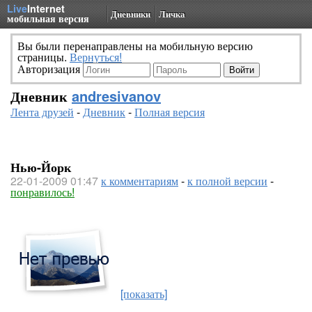
Live
Internet
Дневники
Личка
мобильная версия
Вы были перенаправлены на мобильную версию
страницы.
Вернуться!
Авторизация
Дневник
andresivanov
Лента друзей
-
Дневник
-
Полная версия
Нью-Йорк
22-01-2009 01:47
к комментариям
-
к полной версии
-
понравилось!
[показать]