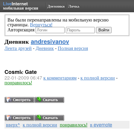
Live
Internet
Дневники
Личка
мобильная версия
Вы были перенаправлены на мобильную версию
страницы.
Вернуться!
Авторизация
Дневник
andresivanov
Лента друзей
-
Дневник
-
Полная версия
Cosmiс Gate
22-01-2009 06:47
к комментариям
-
к полной версии
-
понравилось!
вверх^
к полной версии
понравилось!
в evernote