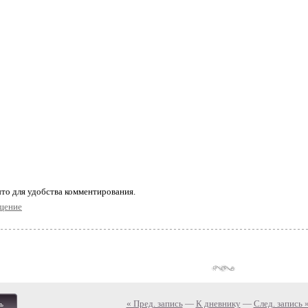
то для удобства комментирования.
щение
« Пред. запись
—
К дневнику
—
След. запись 
ь