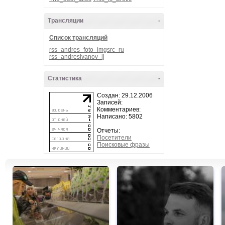
Трансляции
-
Список трансляций
rss_andres_foto_imgsrc_ru
rss_andresivanov_lj
Статистика
-
Создан: 29.12.2006
Записей:
Комментариев:
Написано: 5802
Отчеты:
Посетители
Поисковые фразы