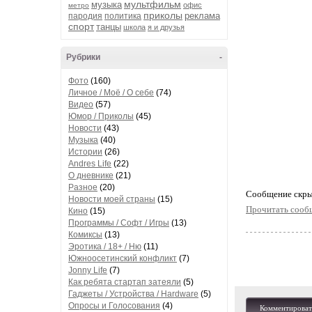
мультфильм
музыка
офис
метро
приколы
реклама
пародия
политика
спорт
танцы
школа
я и друзья
Рубрики
-
Фото
(160)
Личное / Моё / О себе
(74)
Видео
(57)
Юмор / Приколы
(45)
Новости
(43)
Музыка
(40)
Истории
(26)
Andres Life
(22)
О дневнике
(21)
Разное
(20)
Cообщение скры
Новости моей страны
(15)
Прочитать сооб
Кино
(15)
Программы / Софт / Игры
(13)
Комиксы
(13)
Эротика / 18+ / Ню
(11)
Южноосетинский конфликт
(7)
Jonny Life
(7)
Как ребята стартап затеяли
(5)
Гаджеты / Устройства / Hardware
(5)
Опросы и Голосования
(4)
Комментироват