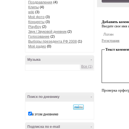
Поздравления
(4)
Клипы
(4)
wiki
(3)
Моё фото
(3)
Добавить комм
Концерты
(3)
Введите свое имя и
PlayBoy
(2)
Звук / Звуковой дневник
(2)
Голосование
(2)
Регистрация
Выборы презедента РФ 2008
(1)
Моё радио
(0)
Текст коммен
Музыка
-
Все (1)
Проверка орфог
Поиск по дневнику
-
в этом дневнике
Подписка по e-mail
-