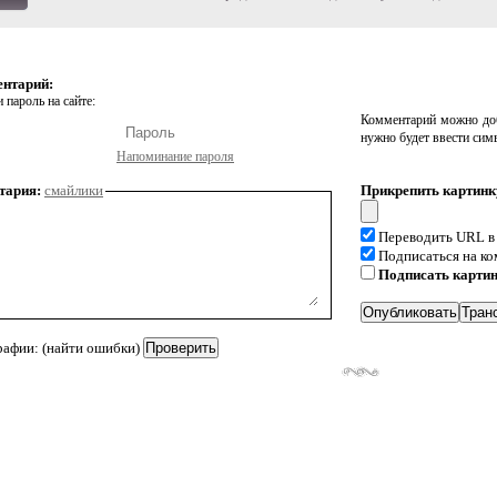
ентарий:
 пароль на сайте:
Комментарий можно доб
нужно будет ввести сим
Напоминание пароля
тария:
смайлики
Прикрепить картинк
Переводить URL в
Подписаться на к
Подписать карти
рафии: (найти ошибки)