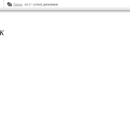
Авось
из (+ сутки) дневников
К