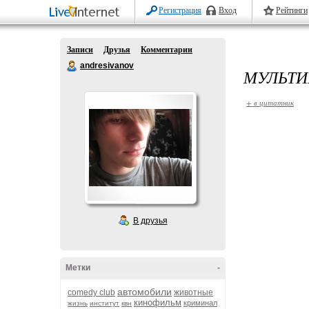
Регистрация
Вход
Рейтинги
Записи
Друзья
Комментарии
andresivanov
МУЛЬТИ
+ в цитатник
В друзья
Метки
-
автомобили
comedy club
животные
кинофильм
криминал
жизнь
институт
квн