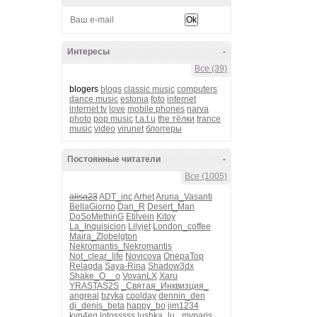
Интересы
-
Все (39)
blogers
blogs
classic music
computers
dance music
estonia
foto
internet
internet tv
love
mobile phones
narva
photo
pop music
t.a.t.u
the тёлки
trance
music
video
virunet
блоггеры
Постоянные читатели
-
Все (1005)
alisa23
ADT_inc
Arhet
Aruna_Vasanti
BellaGiorno
Dan_R
Desert_Man
DoSoMethinG
Etilvein
Kitoy
La_Inquisicion
Lilyjet
London_coffee
Maira_Zlobelgton
Nekromantis_Nekromantis
Not_clear_life
Novicova
OnepaTop
Relagda
Saya-Rina
Shadow3dx
Shake_O__o
VovanLX
Xaru
YRASTAS2S
_Святая_Инквизция_
angreal
bzyka
coolday
dennin_den
dj_denis_beta
happy_bo
jim1234
kvn4eg
lotosssss
lushka_lu_
myparis