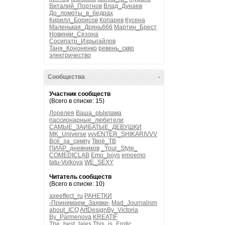
Виталий_Портнов
Влад_Дунаев
До_ломоты_в_бедрах
Кирилл_Борисов
Копарев
Кусена
Маленькая_Дрянь666
Мартин_Брест
Новинки_Сезона
Сосипатр_Изрыгайлов
Таня_Кононенко
ревень_скво
электричество
Сообщества
-
Участник сообществ
(Всего в списке: 15)
Лорелея
Ваша_рЫклама
пассионарные_любители
САМЫЕ_ЗАИБАТЫЕ_ДЕВУШКИ
MK_Universe
vvvENTER_SHIKARIVVV
Всё_за_симпу
Твоё_ТВ
ПИАР_дневников
_Your_Style_
COMEDICLAB
Emo_boys
emoemo
tatu-Volkova
WE_SEXY
Читатель сообществ
(Всего в списке: 10)
axeeffect_ru
РАНЕТКИ
-Принимаем_Заявки-
Mad_Journalism
about_ICQ
ArtDesignBy_Victoria
By_Parmenova
KREATIF
The_best_tales
This_is_Erotic