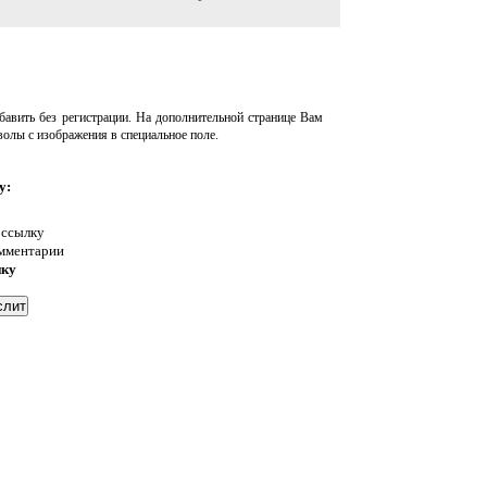
авить без регистрации. На дополнительной странице Вам
волы с изображения в специальное поле.
у:
 ссылку
омментарии
нку