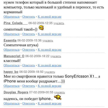
нужен телефон который в большой степени напоминает
компьютер, только маленький и удобный в переносе, то есть
корманный
Обратиться
-
Ответить
-
К полной версии
06-02-2009-12:35
удалить
Pina_Colada___
симпотный такой=))
Обратиться
-
Ответить
-
К полной версии
06-02-2009-15:36
удалить
Essentia
Симпатичная штука)
Обратиться
-
Ответить
-
К полной версии
06-02-2009-18:22
удалить
Manuscript_O
классный!
Обратиться
-
Ответить
-
К полной версии
06-02-2009-18:50
удалить
happy_bo
Мне из смартфонов нравится только SonyEricsson X1... а
iPhone меня вообще раздражает....)))
Обратиться
-
Ответить
-
К полной версии
07-02-2009-00:55
удалить
Douglas_Rogers
надеюсь, он победит iphone..
Обратиться
-
Ответить
-
К полной версии