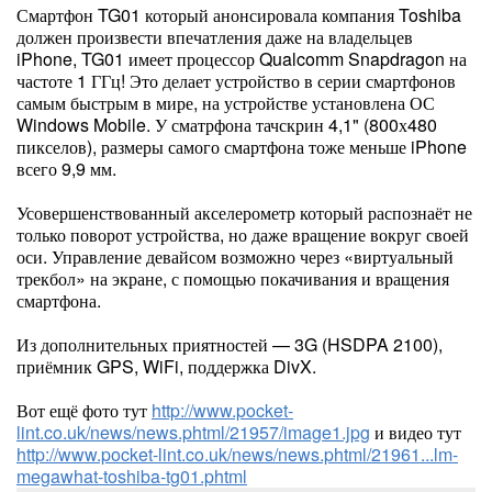
Смартфон TG01 который анонсировала компания Toshiba
должен произвести впечатления даже на владельцев
iPhone, TG01 имеет процессор Qualcomm Snapdragon на
частоте 1 ГГц! Это делает устройство в серии смартфонов
самым быстрым в мире, на устройстве установлена ОС
Windows Mobile. У сматрфона тачскрин 4,1" (800х480
пикселов), размеры самого смартфона тоже меньше iPhone
всего 9,9 мм.
Усовершенствованный акселерометр который распознаёт не
только поворот устройства, но даже вращение вокруг своей
оси. Управление девайсом возможно через «виртуальный
трекбол» на экране, с помощью покачивания и вращения
смартфона.
Из дополнительных приятностей — 3G (HSDPA 2100),
приёмник GPS, WiFi, поддержка DivX.
Вот ещё фото тут
http://www.pocket-
lint.co.uk/news/news.phtml/21957/image1.jpg
и видео тут
http://www.pocket-lint.co.uk/news/news.phtml/21961...lm-
megawhat-toshiba-tg01.phtml