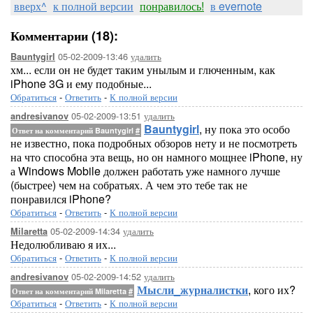
вверх^
к полной версии
понравилось!
в evernote
Комментарии (18):
05-02-2009-13:46
удалить
Bauntygirl
хм... если он не будет таким унылым и глюченным, как
iPhone 3G и ему подобные...
Обратиться
-
Ответить
-
К полной версии
05-02-2009-13:51
удалить
andresivanov
Bauntygirl
, ну пока это особо
Ответ на комментарий Bauntygirl
#
не известно, пока подробных обзоров нету и не посмотреть
на что способна эта вещь, но он намного мощнее iPhone, ну
а Windows Mobile должен работать уже намного лучше
(быстрее) чем на собратьях. А чем это тебе так не
понравился iPhone?
Обратиться
-
Ответить
-
К полной версии
05-02-2009-14:34
удалить
Milaretta
Недолюбливаю я их...
Обратиться
-
Ответить
-
К полной версии
05-02-2009-14:52
удалить
andresivanov
Мысли_журналистки
, кого их?
Ответ на комментарий Milaretta
#
Обратиться
-
Ответить
-
К полной версии