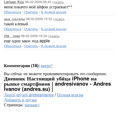
08-02-2009-09:40
удалить
Larissa_Kou
меня покачто мой айфон устраевает^^
Обратиться
-
Ответить
-
К полной версии
08-02-2009-13:32
удалить
мои_секунды
такой клевый
Обратиться
-
Ответить
-
К полной версии
08-02-2009-16:24
удалить
rita__ross
еще один закос под apple
Обратиться
-
Ответить
-
К полной версии
Комментарии (18):
вверх^
Вы сейчас не можете прокомментировать это сообщение.
Дневник Настоящий убйца iPhone на
рынке смартфонов | andresivanov - Andres
Ivanov (andres.su) |
Лента друзей andresivanov
/
Полная версия
Добавить в друзья
Страницы:
раньше»