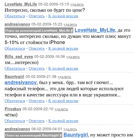
05-02-2009-15:15
удалить
LoveHate_MyLife
Интересно, сколько он будет по цене?
Обратиться
-
Ответить
-
К полной версии
05-02-2009-15:23
удалить
andresivanov
LoveHate_MyLife
, да это
Ответ на комментарий LoveHate_MyLife
#
точно, интересно сколько, но думаю что может плюс минут
5-10% от стоймости iPhone
Обратиться
-
Ответить
-
К полной версии
05-02-2009-16:06
удалить
Bills_sad_eyes
хм....интересно)
Обратиться
-
Ответить
-
К полной версии
05-02-2009-21:38
удалить
Bauntygirl
andresivanov
, был у меня.. брр.. там всё глючит...
пафосный телефон... это для людей которые используют
телефон в качестве аксессуара или в виде украшения...
Обратиться
-
Ответить
-
К полной версии
05-02-2009-22:10
удалить
Pirozkov
чётко)
Обратиться
-
Ответить
-
К полной версии
06-02-2009-04:01
удалить
andresivanov
Bauntygirl
, ну может просто им
Ответ на комментарий Bauntygirl
#