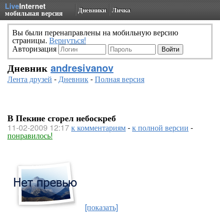
Live
Internet
Дневники
Личка
мобильная версия
Вы были перенаправлены на мобильную версию
страницы.
Вернуться!
Авторизация
Дневник
andresivanov
Лента друзей
-
Дневник
-
Полная версия
В Пекине сгорел небоскреб
11-02-2009 12:17
к комментариям
-
к полной версии
-
понравилось!
[показать]