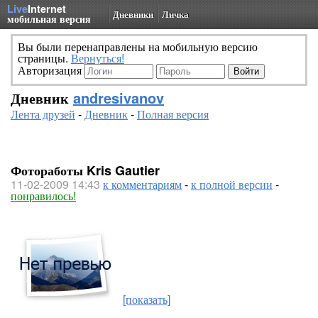
Live
Internet
Дневники
Личка
мобильная версия
Вы были перенаправлены на мобильную версию
страницы.
Вернуться!
Авторизация
Дневник
andresivanov
Лента друзей
-
Дневник
-
Полная версия
Фотоработы Kris Gautier
11-02-2009 14:43
к комментариям
-
к полной версии
-
понравилось!
[показать]